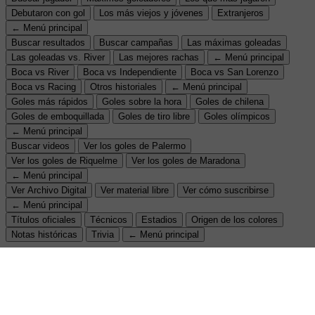
Debutaron con gol
Los más viejos y jóvenes
Extranjeros
← Menú principal
Buscar resultados
Buscar campañas
Las máximas goleadas
Las goleadas vs. River
Las mejores rachas
← Menú principal
Boca vs River
Boca vs Independiente
Boca vs San Lorenzo
Boca vs Racing
Otros historiales
← Menú principal
Goles más rápidos
Goles sobre la hora
Goles de chilena
Goles de emboquillada
Goles de tiro libre
Goles olímpicos
← Menú principal
Buscar videos
Ver los goles de Palermo
Ver los goles de Riquelme
Ver los goles de Maradona
← Menú principal
Ver Archivo Digital
Ver material libre
Ver cómo suscribirse
← Menú principal
Títulos oficiales
Técnicos
Estadios
Origen de los colores
Notas históricas
Trivia
← Menú principal