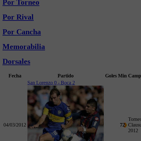
Por Torneo
Por Rival
Por Cancha
Memorabilia
Dorsales
Fecha
Partido
Goles
Min
Camp
San Lorenzo 0 - Boca 2
Torne
04/03/2012
72
Claus
2012