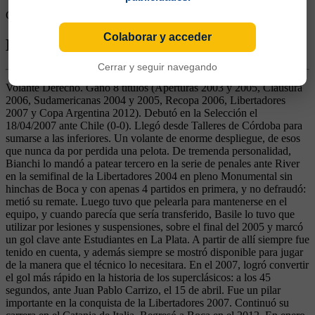
Goles rivales:
0
Colaborar y acceder
Biografía de Pablo Martín Ledesma
Cerrar y seguir navegando
Volante Derecho. Ganó 8 títulos (Aperturas 2003 y 2005, Clausura
2006, Sudamericanas 2004 y 2005, Recopa 2006, Libertadores
2007 y Copa Argentina 2012). Debutó en la Selección el
18/04/2007 ante Chile (0-0). Llegó desde Talleres de Córdoba para
sumarse a las inferiores. Un volante de enorme despliegue, de esos
que nunca da por perdida una pelota. De tremenda personalidad,
Bianchi lo mandó a patear tercero en la serie de penales ante River
en la semifinal de la Libertadores 2004 en pleno Monumental sin
hinchas de Boca y con apenas 4 partidos en primera, y no defraudó:
metió su remate. Luego tuvo que pelearla para mantenerse en el
equipo, y cuando parecía que sería transferido, Basile lo tuvo que
utilizar por lesiones y suspensiones, sobre el final del 2005 y marcó
un gol clave ante Estudiantes en La Plata. A partir de allí siempre fue
tenido en cuenta, y además siempre se mostró disponible para jugar
de la manera que el técnico lo necesitara. En el 2007, logró convertir
el gol más rápido en la historia de los superclásicos: a los 45
segundos, ante Juan Pablo Carrizo, el 15 de abril. Fue un pilar
importante en la conquista de la Libertadores 2007. Continuó su