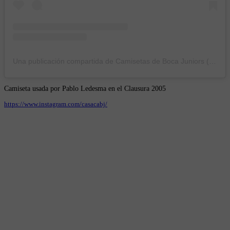
Una publicación compartida de Camisetas de Boca Juniors (@casacabj)
Camiseta usada por Pablo Ledesma en el Clausura 2005
https://www.instagram.com/casacabj/