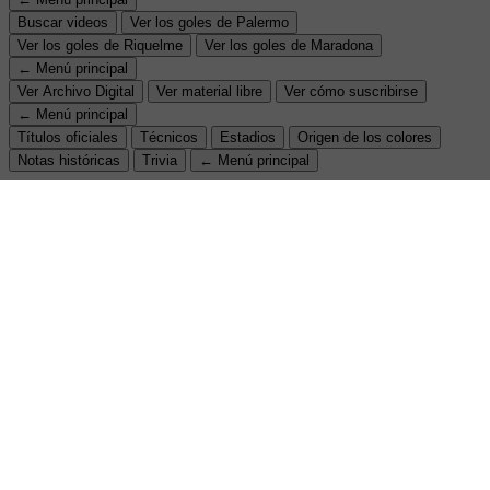
Buscar videos
Ver los goles de Palermo
Ver los goles de Riquelme
Ver los goles de Maradona
← Menú principal
Ver Archivo Digital
Ver material libre
Ver cómo suscribirse
← Menú principal
Títulos oficiales
Técnicos
Estadios
Origen de los colores
Notas históricas
Trivia
← Menú principal