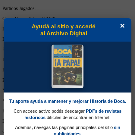
Partidos Jugados:
1
Goles Convertidos:
0 (0.00)
×
Ayudá al sitio y accedé
Partidos de titular:
1
al Archivo Digital
Ingresos desde el banco:
0
Suplente:
0
Partidos completos:
0
Expulsiones:
0
Partidos reemplazado:
1
Minutos Disputados:
72
Victorias:
1
Tu aporte ayuda a mantener y mejorar Historia de Boca.
Empates:
0
Con acceso activo podés descargar
PDFs de revistas
históricos
difíciles de encontrar en Internet.
Derrotas:
0
Además, navegás las páginas principales del sitio
sin
Goles de Boca:
2
publicidades.