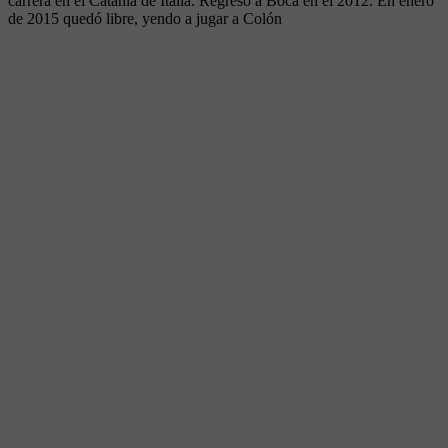
carrera en el Catania de Italia. Regresó a Boca en el 2012. En enero
de 2015 quedó libre, yendo a jugar a Colón