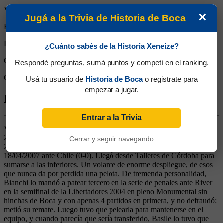
Victorias:
0
×
Jugá a la Trivia de Historia de Boca
Empates:
1
Derrotas:
0
¿Cuánto sabés de la Historia Xeneize?
Goles de Boca:
2
Respondé preguntas, sumá puntos y competí en el ranking.
Goles rivales:
2
Usá tu usuario de
Historia de Boca
o registrate para
empezar a jugar.
Biografía de Pablo Martín Ledesma
Entrar a la Trivia
Volante Derecho. Ganó 8 títulos (Aperturas 2003 y 2005, Clausura
2006, Sudamericanas 2004 y 2005, Recopa 2006, Libertadores
Cerrar y seguir navegando
2007 y Copa Argentina 2012). Debutó en la Selección el
18/04/2007 ante Chile (0-0). Llegó desde Talleres de Córdoba para
sumarse a las inferiores. Un volante de enorme despliegue, de esos
que nunca da por perdida una pelota. De tremenda personalidad,
Bianchi lo mandó a patear tercero en la serie de penales ante River
en la semifinal de la Libertadores 2004 en pleno Monumental sin
hinchas de Boca y con apenas 4 partidos en primera, y no defraudó:
metió su remate. Luego tuvo que pelearla para mantenerse en el
equipo, y cuando parecía que sería transferido, Basile lo tuvo que