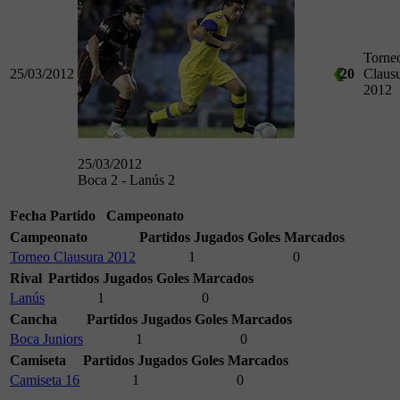
Torne
25/03/2012
20
Claus
2012
25/03/2012
Boca 2 - Lanús 2
Fecha
Partido
Campeonato
Campeonato
Partidos Jugados
Goles Marcados
Torneo Clausura 2012
1
0
Rival
Partidos Jugados
Goles Marcados
Lanús
1
0
Cancha
Partidos Jugados
Goles Marcados
Boca Juniors
1
0
Camiseta
Partidos Jugados
Goles Marcados
Camiseta 16
1
0