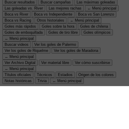
Buscar resultados
Buscar campañas
Las máximas goleadas
Las goleadas vs. River
Las mejores rachas
← Menú principal
Boca vs River
Boca vs Independiente
Boca vs San Lorenzo
Boca vs Racing
Otros historiales
← Menú principal
Goles más rápidos
Goles sobre la hora
Goles de chilena
Goles de emboquillada
Goles de tiro libre
Goles olímpicos
← Menú principal
Buscar videos
Ver los goles de Palermo
Ver los goles de Riquelme
Ver los goles de Maradona
← Menú principal
Ver Archivo Digital
Ver material libre
Ver cómo suscribirse
← Menú principal
Títulos oficiales
Técnicos
Estadios
Origen de los colores
Notas históricas
Trivia
← Menú principal