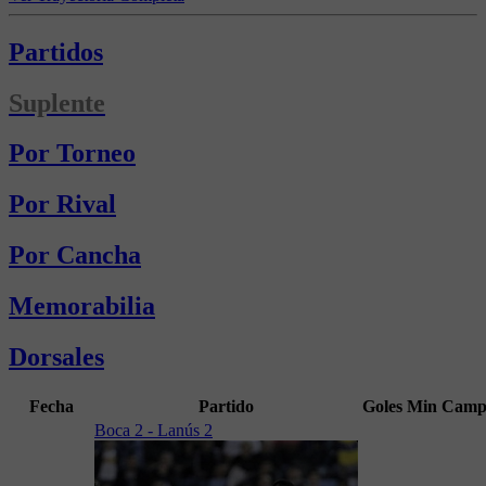
Partidos
Suplente
Por Torneo
Por Rival
Por Cancha
Memorabilia
Dorsales
Fecha
Partido
Goles
Min
Camp
Boca 2 - Lanús 2