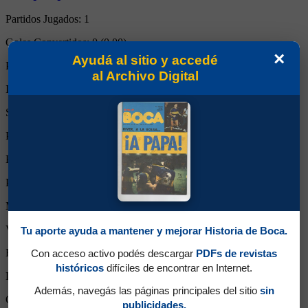
Partidos Jugados:
1
Goles Convertidos:
0 (0.00)
×
Ayudá al sitio y accedé
Partidos de titular:
1
al Archivo Digital
Ingresos desde el banco:
0
Suplente:
0
Partidos completos:
1
Expulsiones:
0
Partidos reemplazado:
0
Minutos Disputados:
90
Victorias:
1
Tu aporte ayuda a mantener y mejorar Historia de Boca.
Empates:
0
Con acceso activo podés descargar
PDFs de revistas
históricos
difíciles de encontrar en Internet.
Derrotas:
0
Además, navegás las páginas principales del sitio
sin
Goles de Boca:
2
publicidades.