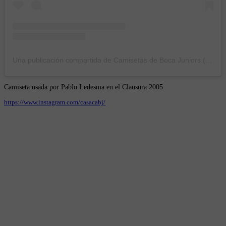
Una publicación compartida de Camisetas de Boca Juniors (@casacabj)
Camiseta usada por Pablo Ledesma en el Clausura 2005
https://www.instagram.com/casacabj/