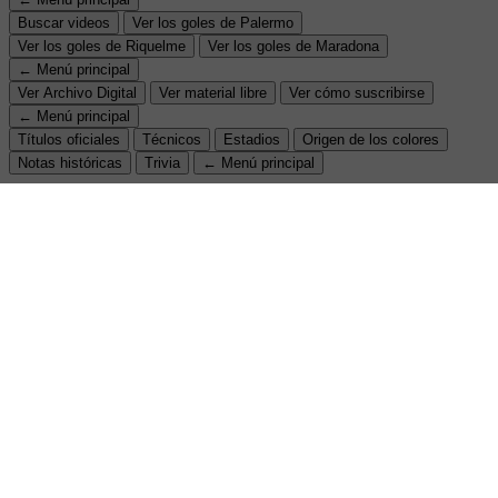
Buscar videos
Ver los goles de Palermo
Ver los goles de Riquelme
Ver los goles de Maradona
← Menú principal
Ver Archivo Digital
Ver material libre
Ver cómo suscribirse
← Menú principal
Títulos oficiales
Técnicos
Estadios
Origen de los colores
Notas históricas
Trivia
← Menú principal