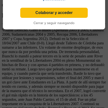
Goles rivales:
1
Colaborar y acceder
Biografía de Pablo Martín Ledesma
Cerrar y seguir navegando
Volante Derecho. Ganó 8 títulos (Aperturas 2003 y 2005, Clausura
2006, Sudamericanas 2004 y 2005, Recopa 2006, Libertadores
2007 y Copa Argentina 2012). Debutó en la Selección el
18/04/2007 ante Chile (0-0). Llegó desde Talleres de Córdoba para
sumarse a las inferiores. Un volante de enorme despliegue, de esos
que nunca da por perdida una pelota. De tremenda personalidad,
Bianchi lo mandó a patear tercero en la serie de penales ante River
en la semifinal de la Libertadores 2004 en pleno Monumental sin
hinchas de Boca y con apenas 4 partidos en primera, y no defraudó:
metió su remate. Luego tuvo que pelearla para mantenerse en el
equipo, y cuando parecía que sería transferido, Basile lo tuvo que
utilizar por lesiones y suspensiones, sobre el final del 2005 y marcó
un gol clave ante Estudiantes en La Plata. A partir de allí siempre fue
tenido en cuenta, y además siempre se mostró disponible para jugar
de la manera que el técnico lo necesitara. En el 2007, logró convertir
el gol más rápido en la historia de los superclásicos: a los 45
segundos, ante Juan Pablo Carrizo, el 15 de abril. Fue un pilar
importante en la conquista de la Libertadores 2007. Continuó su