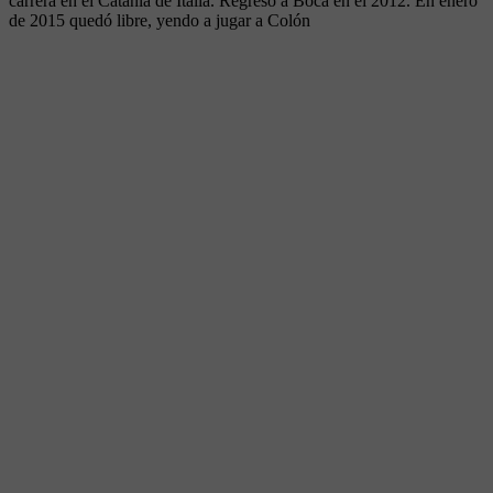
carrera en el Catania de Italia. Regresó a Boca en el 2012. En enero
de 2015 quedó libre, yendo a jugar a Colón