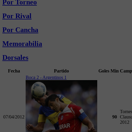
Por Torneo
Por Rival
Por Cancha
Memorabilia
Dorsales
Fecha
Partido
Goles
Min
Camp
Boca 2 - Argentinos 1
Torne
07/04/2012
90
Claus
2012