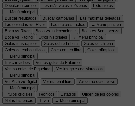
Debutaron con gol
Los más viejos y jóvenes
Extranjeros
← Menú principal
Buscar resultados
Buscar campañas
Las máximas goleadas
Las goleadas vs. River
Las mejores rachas
← Menú principal
Boca vs River
Boca vs Independiente
Boca vs San Lorenzo
Boca vs Racing
Otros historiales
← Menú principal
Goles más rápidos
Goles sobre la hora
Goles de chilena
Goles de emboquillada
Goles de tiro libre
Goles olímpicos
← Menú principal
Buscar videos
Ver los goles de Palermo
Ver los goles de Riquelme
Ver los goles de Maradona
← Menú principal
Ver Archivo Digital
Ver material libre
Ver cómo suscribirse
← Menú principal
Títulos oficiales
Técnicos
Estadios
Origen de los colores
Notas históricas
Trivia
← Menú principal