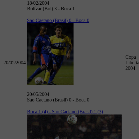
18/02/2004
Bolívar (Bol) 3 - Boca 1
Sao Caetano (Brasil) 0 - Boca 0
Copa
20/05/2004
Libert
2004
20/05/2004
Sao Caetano (Brasil) 0 - Boca 0
Boca 1 (4) - Sao Caetano (Brasil) 1 (3)