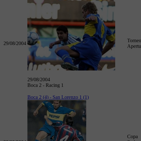
Torne
29/08/2004
Apertu
29/08/2004
Boca 2 - Racing 1
Boca 2 (4) - San Lorenzo 1 (1)
Copa