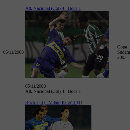
Atl. Nacional (Col) 4 - Boca 1
Copa
05/11/2003
Sudam
2003
05/11/2003
Atl. Nacional (Col) 4 - Boca 1
Boca 1 (3) - Milan (Italia) 1 (1)