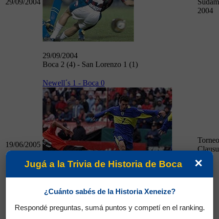
29/09/2004
Sudam
2004
29/09/2004
Boca 2 (4) - San Lorenzo 1 (1)
Newell´s 1 - Boca 0
Torne
19/06/2005
Clausu
×
Jugá a la Trivia de Historia de Boca
19/06/2005
¿Cuánto sabés de la Historia Xeneize?
Newell´s 1 - Boca 0
Respondé preguntas, sumá puntos y competí en el ranking.
Campeonato
Partidos Jugados
Goles Marcados