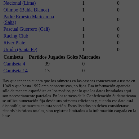
Nacional (Lima)
1
0
Olimpo (Bahía Blanca)
1
0
Padre Ernesto Martearena
1
0
(Salta)
Pascual Guerrero (Cali)
1
0
Racing Club
1
0
River Plate
1
0
Unión (Santa Fe)
1
0
Camiseta
Partidos Jugados
Goles Marcados
Camiseta 4
39
0
Camiseta 14
13
0
Hay que tener en cuenta que los números en las casacas comenzaron a usarse en
1949 y que hasta 1997 eran consecutivos, no fijos. Esa información aparecía
sólo de manera esporádica en los medios, por lo que los datos brindados aquí
son necesariamente parciales. En los torneos de la Confederación Sudamericana
se utiliza numeración fija desde sus primeras ediciones y, cuando ese dato está
disponible, se muestra en esta sección. Estos listados no deben considerarse
récords históricos totales, sino registros limitados a la información cargada en la
base.