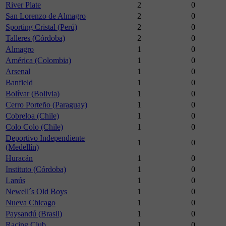
River Plate
2
0
San Lorenzo de Almagro
2
0
Sporting Cristal (Perú)
2
0
Talleres (Córdoba)
2
0
Almagro
1
0
América (Colombia)
1
0
Arsenal
1
0
Banfield
1
0
Bolívar (Bolivia)
1
0
Cerro Porteño (Paraguay)
1
0
Cobreloa (Chile)
1
0
Colo Colo (Chile)
1
0
Deportivo Independiente
1
0
(Medellín)
Huracán
1
0
Instituto (Córdoba)
1
0
Lanús
1
0
Newell´s Old Boys
1
0
Nueva Chicago
1
0
Paysandú (Brasil)
1
0
Racing Club
1
0