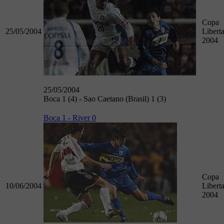
Copa
25/05/2004
Libert
2004
25/05/2004
Boca 1 (4) - Sao Caetano (Brasil) 1 (3)
Boca 1 - River 0
Copa
10/06/2004
Libert
2004