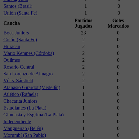
Santos (Brasil)
1
0
Unión (Santa Fe)
1
0
Partidos
Goles
Cancha
Jugados
Marcados
Boca Juniors
23
0
Colón (Santa Fe)
2
0
Huracán
2
0
Mario Kempes (Córdoba)
2
0
Quilmes
2
0
Rosario Central
2
0
San Lorenzo de Almagro
2
0
Vélez Sársfield
2
0
Atanasio Girardot (Medellín)
1
0
Atlético (Rafaela)
1
0
Chacarita Juniors
1
0
Estudiantes (La Plata)
1
0
Gimnasia y Esgrima (La Plata)
1
0
Independiente
1
0
Mangueirao (Belén)
1
0
Morumbí (San Pablo)
1
0