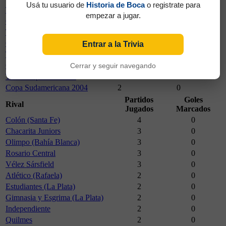
Usá tu usuario de
Historia de Boca
o registrate para
Torneo Clausura 2003
8
0
empezar a jugar.
Copa Libertadores 2003
5
0
Torneo Apertura 2003
12
0
Copa Sudamericana 2003
1
0
Entrar a la Trivia
Torneo Clausura 2004
11
0
Copa Libertadores 2004
4
0
Cerrar y seguir navegando
Torneo Apertura 2004
9
0
Copa Sudamericana 2004
2
0
Partidos
Goles
Rival
Jugados
Marcados
Colón (Santa Fe)
4
0
Chacarita Juniors
3
0
Olimpo (Bahía Blanca)
3
0
Rosario Central
3
0
Vélez Sársfield
3
0
Atlético (Rafaela)
2
0
Estudiantes (La Plata)
2
0
Gimnasia y Esgrima (La Plata)
2
0
Independiente
2
0
Quilmes
2
0