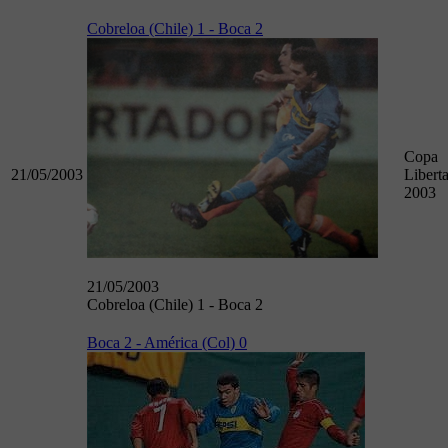
Cobreloa (Chile) 1 - Boca 2
Copa
21/05/2003
Libert
2003
21/05/2003
Cobreloa (Chile) 1 - Boca 2
Boca 2 - América (Col) 0