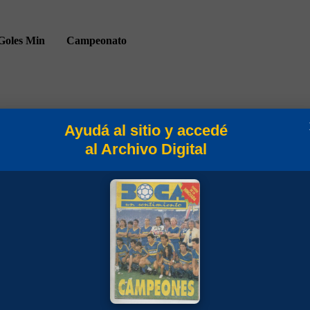
Goles
Min
Campeonato
Ayudá al sitio y accedé
al Archivo Digital
21
Supercopa 1997