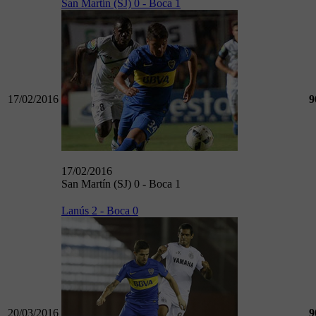
San Martín (SJ) 0 - Boca 1
17/02/2016
9
17/02/2016
San Martín (SJ) 0 - Boca 1
Lanús 2 - Boca 0
20/03/2016
9