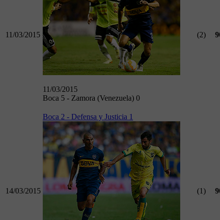
11/03/2015
(2)
9
11/03/2015
Boca 5 - Zamora (Venezuela) 0
Boca 2 - Defensa y Justicia 1
14/03/2015
(1)
9