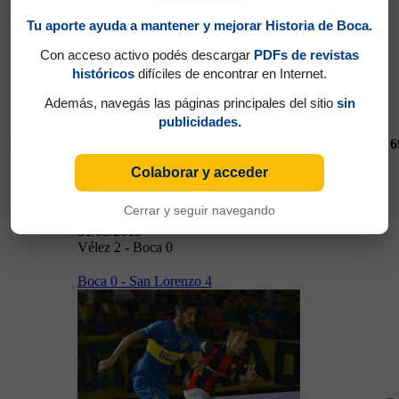
Tu aporte ayuda a mantener y mejorar Historia de Boca.
Vélez 2 - Boca 0
Con acceso activo podés descargar
PDFs de revistas
históricos
difíciles de encontrar en Internet.
Además, navegás las páginas principales del sitio
sin
publicidades.
31/05/2015
6
Colaborar y acceder
Cerrar y seguir navegando
31/05/2015
Vélez 2 - Boca 0
Boca 0 - San Lorenzo 4