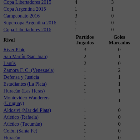
Copa Libertadores 2015
4
3
Copa Argentina 2015
1
1
Campeonato 2016
3
0
Supercopa Argentina 2016
1
0
Copa Libertadores 2016
1
0
Partidos
Goles
Rival
Jugados
Marcados
River Plate
3
0
San Martín (San Juan)
2
1
Lanús
2
0
Zamora F. C. (Venezuela)
1
2
Defensa y Justicia
1
1
Estudiantes (La Plata)
1
1
Huracán (Las Heras)
1
1
Montevideo Wanderers
1
1
(Uruguay)
Aldosivi (Mar del Plata)
1
0
Atlético (Rafaela)
1
0
Atlético (Tucumán)
1
0
Colón (Santa Fe)
1
0
Huracán
1
0