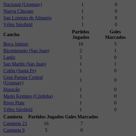
Nacional (Uruguay)
1
0
Nueva Chicago
1
0
San Lorenzo de Almagro
1
0
Vélez Sársfield
1
0
Partidos
Goles
Cancha
Jugados
Marcados
Boca Juniors
10
5
Bicentenario (San Juan)
2
1
Lanús
2
0
San Martín (San Juan)
1
1
Colón (Santa Fe)
1
0
Gran Parque Central
1
0
(Uruguay)
Huracán
1
0
Mario Kempes (Córdoba)
1
0
River Plate
1
0
Vélez Sársfield
1
0
Camiseta
Partidos Jugados
Goles Marcados
Camiseta 23
16
7
Camiseta 9
5
0