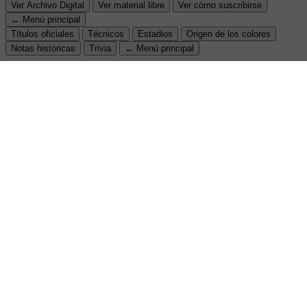
Ver Archivo Digital
Ver material libre
Ver cómo suscribirse
← Menú principal
Títulos oficiales
Técnicos
Estadios
Origen de los colores
Notas históricas
Trivia
← Menú principal