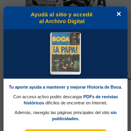
×
Ayudá al sitio y accedé
26/09/1984
al Archivo Digital
Ferro 1 - Boca 0
Boca 1 - Huracán 1
Torneo
02/12/1984
Metropol
1984
Tu aporte ayuda a mantener y mejorar Historia de Boca.
Con acceso activo podés descargar
PDFs de revistas
históricos
difíciles de encontrar en Internet.
Además, navegás las páginas principales del sitio
sin
02/12/1984
publicidades.
Boca 1 - Huracán 1
Instituto (Cba) 4 - Boca 2