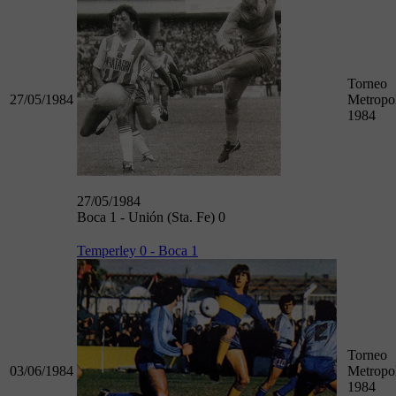
Torneo
27/05/1984
Metropol
1984
27/05/1984
Boca 1 - Unión (Sta. Fe) 0
Temperley 0 - Boca 1
Torneo
03/06/1984
Metropol
1984