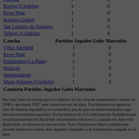
Racing (Córdoba)
1
0
River Plate
1
0
Rosario Central
1
0
San Lorenzo de Almagro
1
0
Talleres (Córdoba)
1
0
Cancha
Partidos Jugados
Goles Marcados
Vélez Sársfield
3
0
River Plate
2
0
Estudiantes (La Plata)
1
0
Huracán
1
0
Independiente
1
0
Mario Kempes (Córdoba)
1
0
Camiseta
Partidos Jugados
Goles Marcados
Hay que tener en cuenta que los números en las casacas comenzaron a usarse en
1949 y que hasta 1997 eran consecutivos, no fijos. Esa información aparecía
sólo de manera esporádica en los medios, por lo que los datos brindados aquí
son necesariamente parciales. En los torneos de la Confederación Sudamericana
se utiliza numeración fija desde sus primeras ediciones y, cuando ese dato está
disponible, se muestra en esta sección. Estos listados no deben considerarse
récords históricos totales, sino registros limitados a la información cargada en la
base.