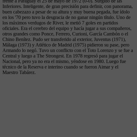
frente a Paraguay el 25 de mayo de 1972 (0-0). Surgido de las
Inferiores. Inteligente, de gran precisión para definir, con panorama,
buen cabezazo a pesar de su altura y muy buena pegada, fue ídolo
en los '70 pero tuvo la desgracia de no ganar ningún título. Uno de
los máximos verdugos de River, le metió 7 goles en partidos
oficiales. Era el cerebro del equipo y hacía jugar a sus compañeros,
otros grandes como Ponce, Ferrero, Curioni, García Cambón o el
Chino Benítez. Pudo ser transferido al exterior, Juventus (1971),
Málaga (1973) y Atlético de Madrid (1975) pidieron su pase, pero
Armando lo negó. Tuvo un conflicto con el Toto Lorenzo y se fue a
Central y luego a The Strongest. En 1978 regresó para jugar el
Nacional, pero ya no era el mismo, yéndose en 1980. Luego fue
técnico de la Reserva e interino cuando se fueron Aimar y el
Maestro Tabárez.