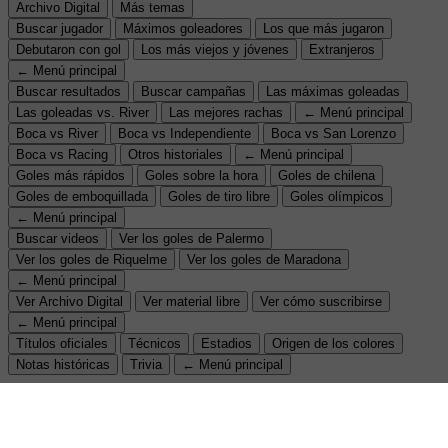
Archivo Digital
Más temas
Buscar jugador
Máximos goleadores
Los que más jugaron
Debutaron con gol
Los más viejos y jóvenes
Extranjeros
← Menú principal
Buscar resultados
Buscar campañas
Las máximas goleadas
Las goleadas vs. River
Las mejores rachas
← Menú principal
Boca vs River
Boca vs Independiente
Boca vs San Lorenzo
Boca vs Racing
Otros historiales
← Menú principal
Goles más rápidos
Goles sobre la hora
Goles de chilena
Goles de emboquillada
Goles de tiro libre
Goles olímpicos
← Menú principal
Buscar videos
Ver los goles de Palermo
Ver los goles de Riquelme
Ver los goles de Maradona
← Menú principal
Ver Archivo Digital
Ver material libre
Ver cómo suscribirse
← Menú principal
Títulos oficiales
Técnicos
Estadios
Origen de los colores
Notas históricas
Trivia
← Menú principal