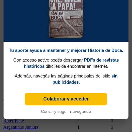
Boca 2 - River 3
13/12/1972
Tu aporte ayuda a mantener y mejorar Historia de Boca.
Con acceso activo podés descargar
PDFs de revistas
históricos
difíciles de encontrar en Internet.
13/12/1972
Además, navegás las páginas principales del sitio
sin
Boca 2 - River 3
publicidades.
Fecha
Partido
Campeonato
Campeonato
Partidos Jugados
Goles Marcados
Colaborar y acceder
Torneo Nacional 1972
14
0
Partidos
Goles
Cerrar y seguir navegando
Rival
Jugados
Marcados
River Plate
2
0
Argentinos Juniors
1
0