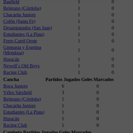
Banfield
1
0
Belgrano (Córdoba)
1
0
Chacarita Juniors
1
0
Colón (Santa Fe)
1
0
Desamparados (San Juan)
1
0
Estudiantes (La Plata)
1
0
Ferro Carril Oeste
1
0
Gimnasia y Esgrima
1
0
(Mendoza)
Huracán
1
0
Newell´s Old Boys
1
0
Racing Club
1
0
Cancha
Partidos Jugados
Goles Marcados
Boca Juniors
6
0
Vélez Sársfield
3
0
Belgrano (Córdoba)
1
0
Chacarita Juniors
1
0
Estudiantes (La Plata)
1
0
Huracán
1
0
Racing Club
1
0
Camiseta
Partidos Jugados
Goles Marcados