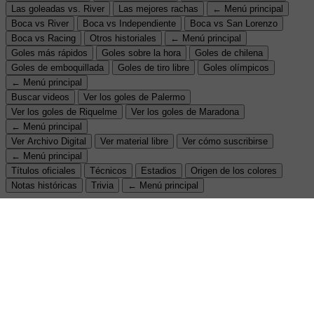
Las goleadas vs. River
Las mejores rachas
← Menú principal
Boca vs River
Boca vs Independiente
Boca vs San Lorenzo
Boca vs Racing
Otros historiales
← Menú principal
Goles más rápidos
Goles sobre la hora
Goles de chilena
Goles de emboquillada
Goles de tiro libre
Goles olímpicos
← Menú principal
Buscar videos
Ver los goles de Palermo
Ver los goles de Riquelme
Ver los goles de Maradona
← Menú principal
Ver Archivo Digital
Ver material libre
Ver cómo suscribirse
← Menú principal
Títulos oficiales
Técnicos
Estadios
Origen de los colores
Notas históricas
Trivia
← Menú principal