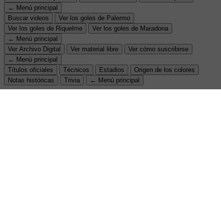
← Menú principal
Buscar videos
Ver los goles de Palermo
Ver los goles de Riquelme
Ver los goles de Maradona
← Menú principal
Ver Archivo Digital
Ver material libre
Ver cómo suscribirse
← Menú principal
Títulos oficiales
Técnicos
Estadios
Origen de los colores
Notas históricas
Trivia
← Menú principal