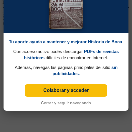
Delantero y Volante. Ganó dos títulos (Nacionales 1969 y 1970).
Surgido de las Inferiores. De buen manejo y dinámica, destacándose
por su entrega. Continuó su carrera en Gimnasia, All Boys,
Sarmiento de Junín, Newell's, Loma Negra de Olavarría, Ferro de
Pico y Unión Española de Chile
Tu aporte ayuda a mantener y mejorar Historia de Boca.
Con acceso activo podés descargar
PDFs de revistas
históricos
difíciles de encontrar en Internet.
Además, navegás las páginas principales del sitio
sin
publicidades.
Colaborar y acceder
Cerrar y seguir navegando