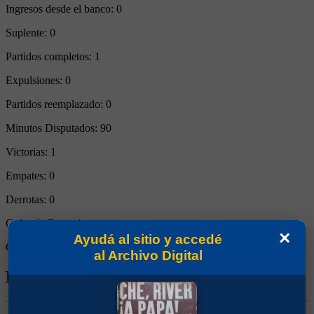
Ingresos desde el banco:
0
Suplente:
0
Partidos completos:
1
Expulsiones:
0
Partidos reemplazado:
0
Minutos Disputados:
90
Victorias:
1
Empates:
0
Derrotas:
0
Goles de Boca:
1
×
Ayudá al sitio y accedé
Goles rivales:
0
al Archivo Digital
Biografía de Oscar Rubén Peracca