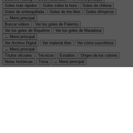
Goles más rápidos
Goles sobre la hora
Goles de chilena
Goles de emboquillada
Goles de tiro libre
Goles olímpicos
← Menú principal
Buscar videos
Ver los goles de Palermo
Ver los goles de Riquelme
Ver los goles de Maradona
← Menú principal
Ver Archivo Digital
Ver material libre
Ver cómo suscribirse
← Menú principal
Títulos oficiales
Técnicos
Estadios
Origen de los colores
Notas históricas
Trivia
← Menú principal