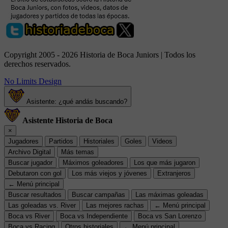
Copyright 2005 - 2026 Historia de Boca Juniors | Todos los
derechos reservados.
No Limits Design
Asistente: ¿qué andás buscando?
Asistente Historia de Boca
×
Jugadores
Partidos
Historiales
Goles
Videos
Archivo Digital
Más temas
Buscar jugador
Máximos goleadores
Los que más jugaron
Debutaron con gol
Los más viejos y jóvenes
Extranjeros
← Menú principal
Buscar resultados
Buscar campañas
Las máximas goleadas
Las goleadas vs. River
Las mejores rachas
← Menú principal
Boca vs River
Boca vs Independiente
Boca vs San Lorenzo
Boca vs Racing
Otros historiales
← Menú principal