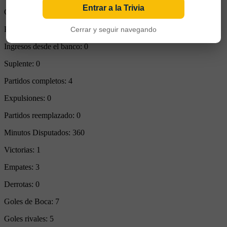
Entrar a la Trivia
Goles Convertidos:
1 (0.25)
Partidos de titular:
4
Cerrar y seguir navegando
Ingresos desde el banco:
0
Suplente:
0
Partidos completos:
4
Expulsiones:
0
Partidos reemplazado:
0
Minutos Disputados:
360
Victorias:
1
Empates:
3
Derrotas:
0
Goles de Boca:
7
Goles rivales:
5