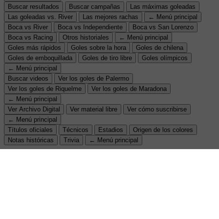
Buscar resultados
Buscar campañas
Las máximas goleadas
Las goleadas vs. River
Las mejores rachas
← Menú principal
Boca vs River
Boca vs Independiente
Boca vs San Lorenzo
Boca vs Racing
Otros historiales
← Menú principal
Goles más rápidos
Goles sobre la hora
Goles de chilena
Goles de emboquillada
Goles de tiro libre
Goles olímpicos
← Menú principal
Buscar videos
Ver los goles de Palermo
Ver los goles de Riquelme
Ver los goles de Maradona
← Menú principal
Ver Archivo Digital
Ver material libre
Ver cómo suscribirse
← Menú principal
Títulos oficiales
Técnicos
Estadios
Origen de los colores
Notas históricas
Trivia
← Menú principal