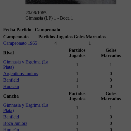
20/06/1965
Gimnasia (LP) 1 - Boca 1
Fecha
Partido
Campeonato
Campeonato
Partidos Jugados
Goles Marcados
Campeonato 1965
4
1
Partidos
Goles
Rival
Jugados
Marcados
Gimnasia y Esgrima (La
1
1
Plata)
Argentinos Juniors
1
0
Banfield
1
0
Huracán
1
0
Partidos
Goles
Cancha
Jugados
Marcados
Gimnasia y Esgrima (La
1
1
Plata)
Banfield
1
0
Boca Juniors
1
0
Huracán
1
0