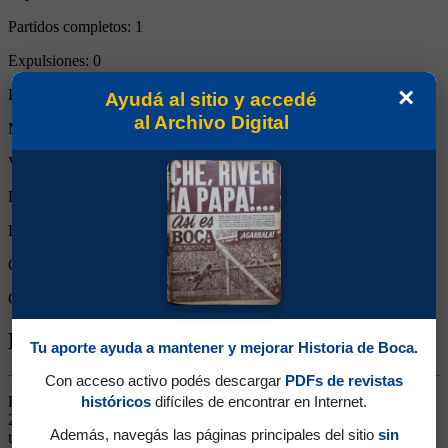
Partidos completos:
1
Expulsiones:
0
×
Partidos reemplazado:
0
Ayudá al sitio y accedé
al Archivo Digital
Minutos Disputados:
90
Victorias:
0
Empates:
1
Derrotas:
0
Goles de Boca:
0
Goles rivales:
0
Biografía de Omar Sebastián Pérez
Tu aporte ayuda a mantener y mejorar Historia de Boca.
Con acceso activo podés descargar
PDFs de revistas
Enganche. Ganó 3 títulos (Apertura 2000, Libertadores 2000 y
históricos
difíciles de encontrar en Internet.
2001). Surgido de las Inferiores. Cerebral, talentoso y con buena
Además, navegás las páginas principales del sitio
sin
técnica, lo hizo debutar Bianchi como alternativa a Riquelme. Tuvo