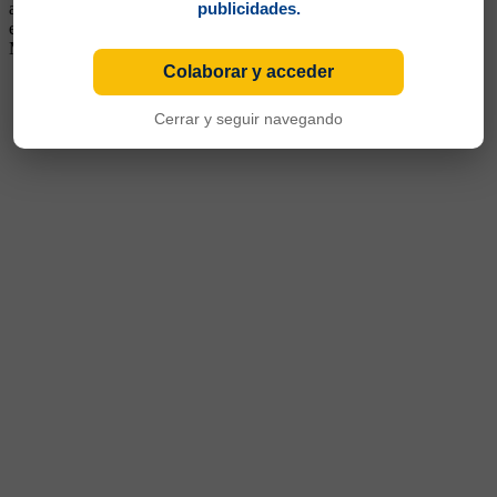
algunos buenos partidos, pero no logró afirmarse. Siguió su carrera
publicidades.
en Banfield, Jaguares de Chiapas (México), Junior, Independiente
Medellín, Cartagena e Independiente Santa Fe (los 4 de Colombia)
Colaborar y acceder
Cerrar y seguir navegando