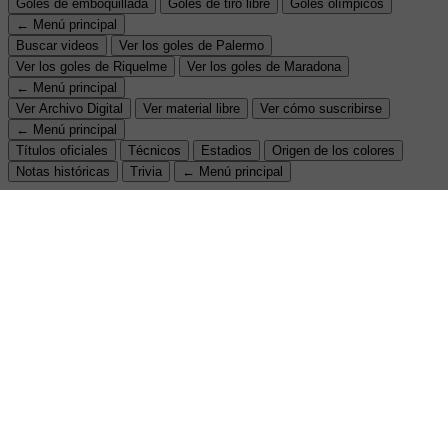
Goles de emboquillada
Goles de tiro libre
Goles olímpicos
← Menú principal
Buscar videos
Ver los goles de Palermo
Ver los goles de Riquelme
Ver los goles de Maradona
← Menú principal
Ver Archivo Digital
Ver material libre
Ver cómo suscribirse
← Menú principal
Títulos oficiales
Técnicos
Estadios
Origen de los colores
Notas históricas
Trivia
← Menú principal