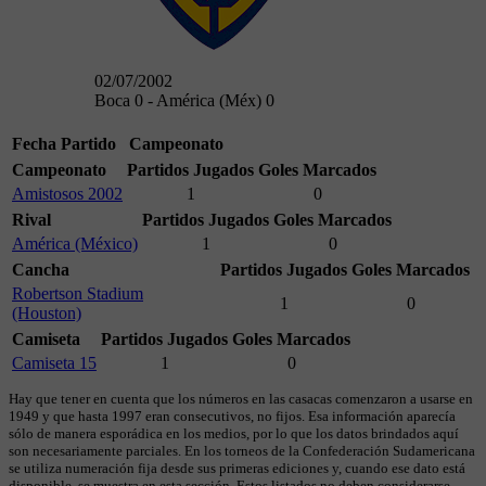
02/07/2002
Boca 0 - América (Méx) 0
Fecha
Partido
Campeonato
Campeonato
Partidos Jugados
Goles Marcados
Amistosos 2002
1
0
Rival
Partidos Jugados
Goles Marcados
América (México)
1
0
Cancha
Partidos Jugados
Goles Marcados
Robertson Stadium
1
0
(Houston)
Camiseta
Partidos Jugados
Goles Marcados
Camiseta 15
1
0
Hay que tener en cuenta que los números en las casacas comenzaron a usarse en
1949 y que hasta 1997 eran consecutivos, no fijos. Esa información aparecía
sólo de manera esporádica en los medios, por lo que los datos brindados aquí
son necesariamente parciales. En los torneos de la Confederación Sudamericana
se utiliza numeración fija desde sus primeras ediciones y, cuando ese dato está
disponible, se muestra en esta sección. Estos listados no deben considerarse