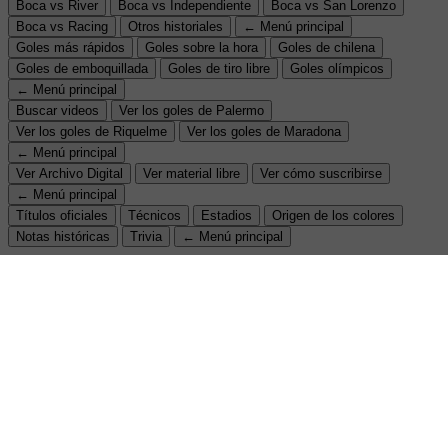
Boca vs River
Boca vs Independiente
Boca vs San Lorenzo
Boca vs Racing
Otros historiales
← Menú principal
Goles más rápidos
Goles sobre la hora
Goles de chilena
Goles de emboquillada
Goles de tiro libre
Goles olímpicos
← Menú principal
Buscar videos
Ver los goles de Palermo
Ver los goles de Riquelme
Ver los goles de Maradona
← Menú principal
Ver Archivo Digital
Ver material libre
Ver cómo suscribirse
← Menú principal
Títulos oficiales
Técnicos
Estadios
Origen de los colores
Notas históricas
Trivia
← Menú principal