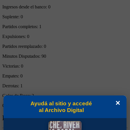
Ingresos desde el banco:
0
Suplente:
0
Partidos completos:
1
Expulsiones:
0
Partidos reemplazado:
0
Minutos Disputados:
90
Victorias:
0
Empates:
0
Derrotas:
1
Goles de Boca:
2
×
Ayudá al sitio y accedé
Goles rivales:
3
al Archivo Digital
Biografía de Omar Sebastián Pérez