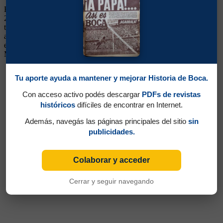
Enganche. Ganó 3 títulos (Apertura 2000, Libertadores 2000 y
2001). Surgido de las Inferiores. Cerebral, talentoso y con buena
técnica, lo hizo debutar Bianchi como alternativa a Riquelme. Tuvo
algunos buenos partidos, pero no logró afirmarse. Siguió su carrera
en Banfield, Jaguares de Chiapas (México), Junior, Independiente
Medellín, Cartagena e Independiente Santa Fe (los 4 de Colombia)
Tu aporte ayuda a mantener y mejorar Historia de Boca.
Con acceso activo podés descargar
PDFs de revistas
históricos
difíciles de encontrar en Internet.
Además, navegás las páginas principales del sitio
sin
publicidades.
Colaborar y acceder
Cerrar y seguir navegando