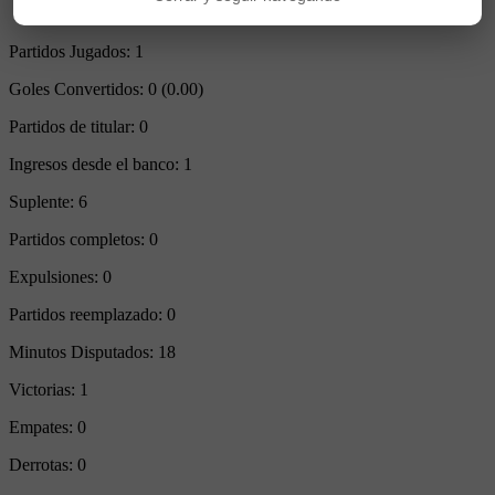
Partidos Jugados:
1
Goles Convertidos:
0 (0.00)
Partidos de titular:
0
Ingresos desde el banco:
1
Suplente:
6
Partidos completos:
0
Expulsiones:
0
Partidos reemplazado:
0
Minutos Disputados:
18
Victorias:
1
Empates:
0
Derrotas:
0