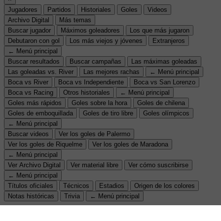
Jugadores
Partidos
Historiales
Goles
Videos
Archivo Digital
Más temas
Buscar jugador
Máximos goleadores
Los que más jugaron
Debutaron con gol
Los más viejos y jóvenes
Extranjeros
← Menú principal
Buscar resultados
Buscar campañas
Las máximas goleadas
Las goleadas vs. River
Las mejores rachas
← Menú principal
Boca vs River
Boca vs Independiente
Boca vs San Lorenzo
Boca vs Racing
Otros historiales
← Menú principal
Goles más rápidos
Goles sobre la hora
Goles de chilena
Goles de emboquillada
Goles de tiro libre
Goles olímpicos
← Menú principal
Buscar videos
Ver los goles de Palermo
Ver los goles de Riquelme
Ver los goles de Maradona
← Menú principal
Ver Archivo Digital
Ver material libre
Ver cómo suscribirse
← Menú principal
Títulos oficiales
Técnicos
Estadios
Origen de los colores
Notas históricas
Trivia
← Menú principal