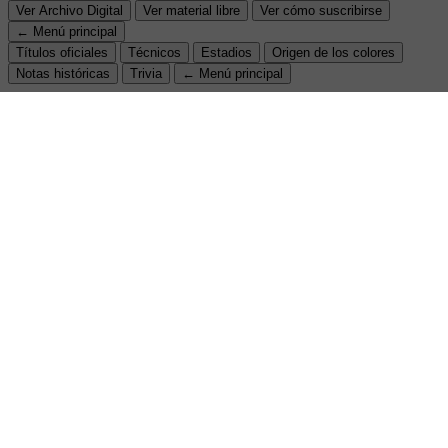
Ver Archivo Digital
Ver material libre
Ver cómo suscribirse
← Menú principal
Títulos oficiales
Técnicos
Estadios
Origen de los colores
Notas históricas
Trivia
← Menú principal