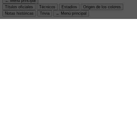
← Menú principal
Títulos oficiales
Técnicos
Estadios
Origen de los colores
Notas históricas
Trivia
← Menú principal