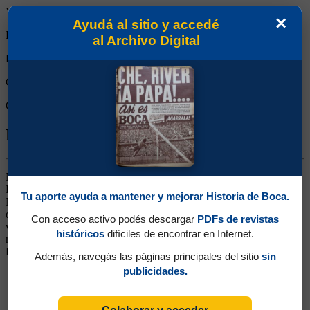
Victorias:
0
×
Ayudá al sitio y accedé
Empates:
1
al Archivo Digital
Derrotas:
0
Goles de Boca:
0
Goles rivales:
0
Biografía de Néstor Ariel Fabbri
Marcador Central. Surgido de All Boys, hizo una gran campaña en
Racing, llegó desde Lanús. Jugó el Mundial 90 para la Selección
Tu aporte ayuda a mantener y mejorar Historia de Boca.
Nacional. Allí jugó 14 partidos con un gol marcado siendo jugador
de Boca. De personalidad y carácter, a veces se excedía en su
Con acceso activo podés descargar
PDFs de revistas
vehemencia y por eso sufrió unas cuantas expulsiones. Se fue a
históricos
difíciles de encontrar en Internet.
mediados del '98 al Nantes de Francia en donde ganó la Copa de
Francia. Regresó al país y se retiró en su club de origen, All Boys.
Además, navegás las páginas principales del sitio
sin
publicidades.