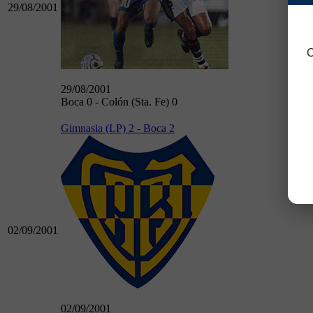
29/08/2001
C
29/08/2001
Boca 0 - Colón (Sta. Fe) 0
Gimnasia (LP) 2 - Boca 2
02/09/2001
02/09/2001