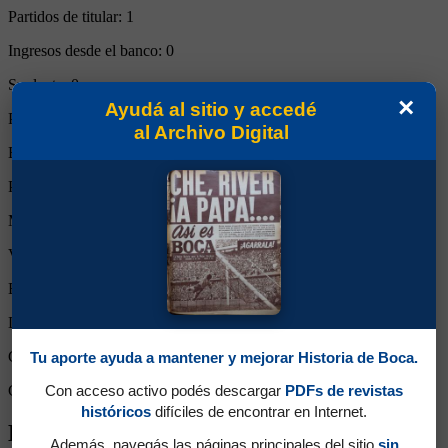
Partidos de titular:
1
Ingresos desde el banco:
0
Suplente:
0
×
Ayudá al sitio y accedé
Partidos completos:
1
al Archivo Digital
Expulsiones:
0
Partidos reemplazado:
0
Minutos Disputados:
90
Victorias:
1
Empates:
0
Derrotas:
0
Goles de Boca:
2
Tu aporte ayuda a mantener y mejorar Historia de Boca.
Con acceso activo podés descargar
PDFs de revistas
Goles rivales:
0
históricos
difíciles de encontrar en Internet.
Biografía de Miguel Angel Rodríguez
Además, navegás las páginas principales del sitio
sin