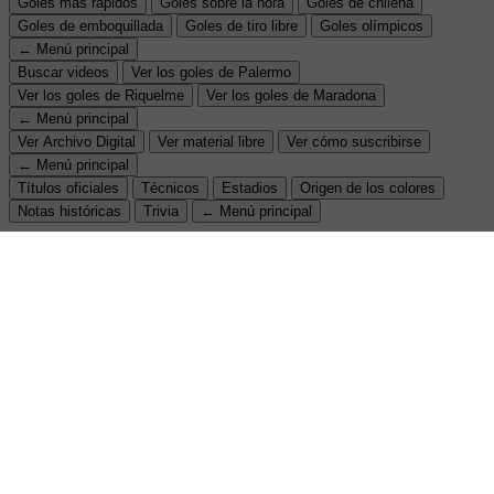
Goles más rápidos
Goles sobre la hora
Goles de chilena
Goles de emboquillada
Goles de tiro libre
Goles olímpicos
← Menú principal
Buscar videos
Ver los goles de Palermo
Ver los goles de Riquelme
Ver los goles de Maradona
← Menú principal
Ver Archivo Digital
Ver material libre
Ver cómo suscribirse
← Menú principal
Títulos oficiales
Técnicos
Estadios
Origen de los colores
Notas históricas
Trivia
← Menú principal