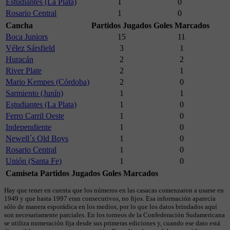
Estudiantes (La Plata)
1
0
Rosario Central
1
0
Cancha
Partidos Jugados
Goles Marcados
Boca Juniors
15
11
Vélez Sársfield
3
1
Huracán
2
2
River Plate
2
1
Mario Kempes (Córdoba)
2
0
Sarmiento (Junín)
1
1
Estudiantes (La Plata)
1
0
Ferro Carril Oeste
1
0
Independiente
1
0
Newell´s Old Boys
1
0
Rosario Central
1
0
Unión (Santa Fe)
1
0
Camiseta
Partidos Jugados
Goles Marcados
Hay que tener en cuenta que los números en las casacas comenzaron a usarse en
1949 y que hasta 1997 eran consecutivos, no fijos. Esa información aparecía
sólo de manera esporádica en los medios, por lo que los datos brindados aquí
son necesariamente parciales. En los torneos de la Confederación Sudamericana
se utiliza numeración fija desde sus primeras ediciones y, cuando ese dato está