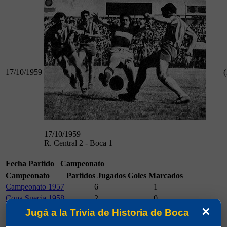
17/10/1959
(
17/10/1959
R. Central 2 - Boca 1
Fecha
Partido
Campeonato
Campeonato
Partidos Jugados
Goles Marcados
Campeonato 1957
6
1
Copa Suecia 1958
2
0
×
Campeonato 1959
3
2
Jugá a la Trivia de Historia de Boca
Rival
Partidos Jugados
Goles Marcados