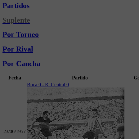
Partidos
Suplente
Por Torneo
Por Rival
Por Cancha
Fecha
Partido
Go
Boca 0 - R. Central 0
23/06/1957