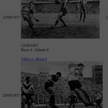
22/09/1957
(
22/09/1957
Boca 4 - Atlanta 0
Vélez 4 - Boca 0
29/09/1957