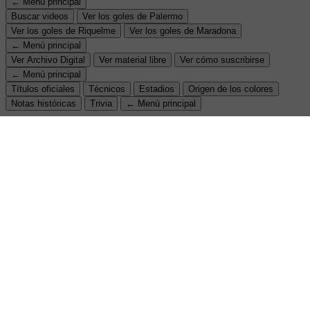
← Menú principal
Buscar videos
Ver los goles de Palermo
Ver los goles de Riquelme
Ver los goles de Maradona
← Menú principal
Ver Archivo Digital
Ver material libre
Ver cómo suscribirse
← Menú principal
Títulos oficiales
Técnicos
Estadios
Origen de los colores
Notas históricas
Trivia
← Menú principal