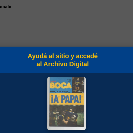
onato
Ayudá al sitio y accedé
to 1914
al Archivo Digital