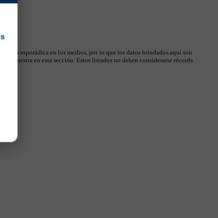
os
 manera esporádica en los medios, por lo que los datos brindados aquí son
, se muestra en esta sección. Estos listados no deben considerarse récords