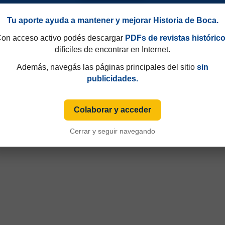
Tu aporte ayuda a mantener y mejorar Historia de Boca.
on acceso activo podés descargar
PDFs de revistas históric
difíciles de encontrar en Internet.
49 y que hasta 1997 eran consecutivos, no fijos. Esa información aparecía sólo de
iza numeración fija desde sus primeras ediciones y, cuando ese dato está disponible
Además, navegás las páginas principales del sitio
sin
publicidades.
Colaborar y acceder
Cerrar y seguir navegando