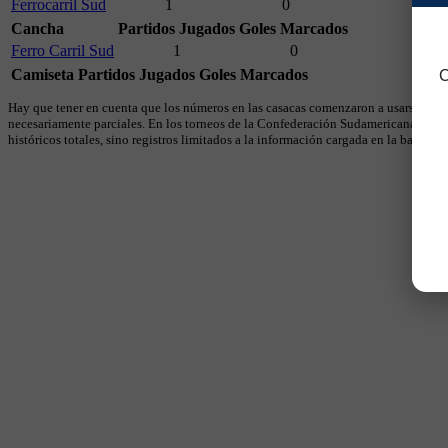
Ferrocarril Sud
1
0
Cancha
Partidos Jugados
Goles Marcados
Ferro Carril Sud
1
0
Camiseta
Partidos Jugados
Goles Marcados
C
Hay que tener en cuenta que los números en las casacas comenzaron a usarse en 19
necesariamente parciales. En los torneos de la Confederación Sudamericana se util
históricos totales, sino registros limitados a la información cargada en la base.