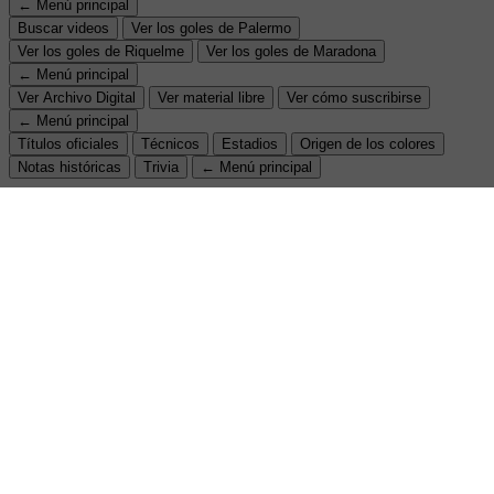
← Menú principal
Buscar videos
Ver los goles de Palermo
Ver los goles de Riquelme
Ver los goles de Maradona
← Menú principal
Ver Archivo Digital
Ver material libre
Ver cómo suscribirse
← Menú principal
Títulos oficiales
Técnicos
Estadios
Origen de los colores
Notas históricas
Trivia
← Menú principal