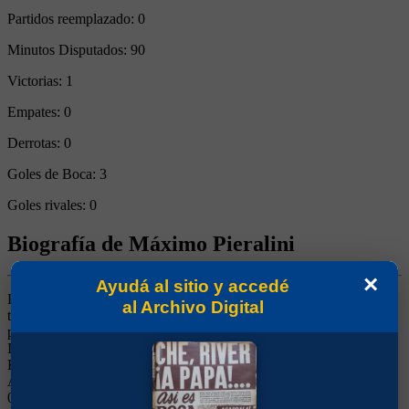
Partidos reemplazado:
0
Minutos Disputados:
90
Victorias:
1
Empates:
0
Derrotas:
0
Goles de Boca:
3
Goles rivales:
0
Biografía de Máximo Pieralini
×
Ayudá al sitio y accedé
Defensor y Medio. Surgido de las Inferiores. Integrante por casi 8
al Archivo Digital
temporadas del primer equipo y uno de los jugadores con más
partidos en la década del '10. Había formado parte del club barrial
Independencia Sud, de donde la mayoría de sus jugadores crearon
Boca Juniors. El 21/04/1912 frente a Kimberley, el 16/05/1912 ante
Argentino de Quilmes, el 02/06/1912 contra Independiente, el
05/04/1914 ante Ferrocarril Sud y el 21/04/1918 ante Estudiantil