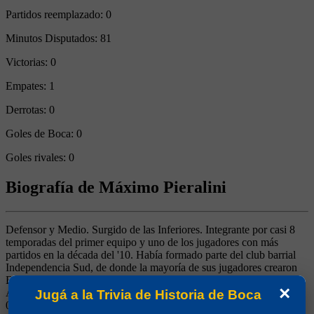
Partidos reemplazado:
0
Minutos Disputados:
81
Victorias:
0
Empates:
1
Derrotas:
0
Goles de Boca:
0
Goles rivales:
0
Biografía de Máximo Pieralini
Defensor y Medio. Surgido de las Inferiores. Integrante por casi 8
temporadas del primer equipo y uno de los jugadores con más
partidos en la década del '10. Había formado parte del club barrial
Independencia Sud, de donde la mayoría de sus jugadores crearon
Boca Juniors. El 21/04/1912 frente a Kimberley, el 16/05/1912 ante
×
Argentino de Quilmes, el 02/06/1912 contra Independiente, el
Jugá a la Trivia de Historia de Boca
05/04/1914 ante Ferrocarril Sud y el 21/04/1918 ante Estudiantil