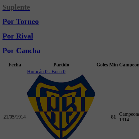
Suplente
Por Torneo
Por Rival
Por Cancha
Fecha
Partido
Goles
Min
Campeon
Huracán 0 - Boca 0
Campeona
21/05/1914
81
1914