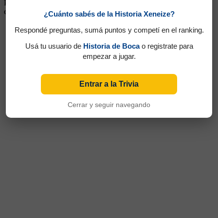
Porteño jugó pero posteriormente por diversos motivos, los
encuentros fueron anulados
¿Cuánto sabés de la Historia Xeneize?
Respondé preguntas, sumá puntos y competí en el ranking.
Usá tu usuario de
Historia de Boca
o registrate para
empezar a jugar.
Entrar a la Trivia
Cerrar y seguir navegando