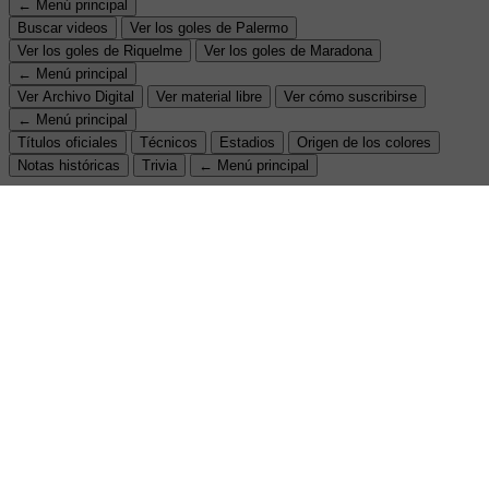
← Menú principal
Buscar videos
Ver los goles de Palermo
Ver los goles de Riquelme
Ver los goles de Maradona
← Menú principal
Ver Archivo Digital
Ver material libre
Ver cómo suscribirse
← Menú principal
Títulos oficiales
Técnicos
Estadios
Origen de los colores
Notas históricas
Trivia
← Menú principal