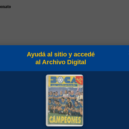
onato
Ayudá al sitio y accedé
to 1914
al Archivo Digital