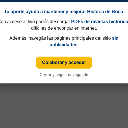
Tu aporte ayuda a mantener y mejorar Historia de Boca.
on acceso activo podés descargar
PDFs de revistas históric
difíciles de encontrar en Internet.
49 y que hasta 1997 eran consecutivos, no fijos. Esa información aparecía sólo de
iza numeración fija desde sus primeras ediciones y, cuando ese dato está disponible
Además, navegás las páginas principales del sitio
sin
publicidades.
Colaborar y acceder
Cerrar y seguir navegando