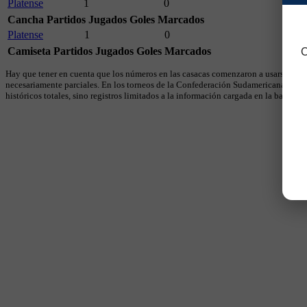
Platense
1
0
Cancha
Partidos Jugados
Goles Marcados
Platense
1
0
Camiseta
Partidos Jugados
Goles Marcados
C
Hay que tener en cuenta que los números en las casacas comenzaron a usarse en 19
necesariamente parciales. En los torneos de la Confederación Sudamericana se util
históricos totales, sino registros limitados a la información cargada en la base.