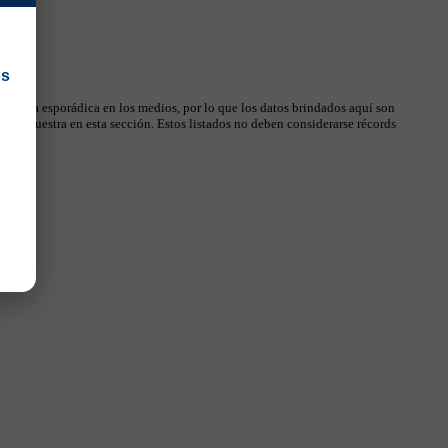
os
 manera esporádica en los medios, por lo que los datos brindados aquí son
, se muestra en esta sección. Estos listados no deben considerarse récords