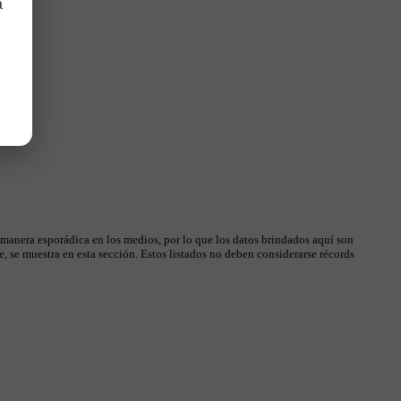
a
 manera esporádica en los medios, por lo que los datos brindados aquí son
, se muestra en esta sección. Estos listados no deben considerarse récords