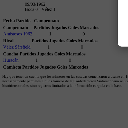
09/03/1962
Boca 0 - Vélez 1
Fecha
Partido
Campeonato
Campeonato
Partidos Jugados
Goles Marcados
Amistosos 1962
1
0
Rival
Partidos Jugados
Goles Marcados
Vélez Sársfield
1
0
Cancha
Partidos Jugados
Goles Marcados
Huracán
1
0
Camiseta
Partidos Jugados
Goles Marcados
Hay que tener en cuenta que los números en las casacas comenzaron a usarse en 19
necesariamente parciales. En los torneos de la Confederación Sudamericana se util
históricos totales, sino registros limitados a la información cargada en la base.