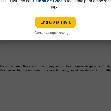
Usá tu usuario de
Historia de Boca
o registrate para empezar 
jugar.
Entrar a la Trivia
Cerrar y seguir navegando
49 y que hasta 1997 eran consecutivos, no fijos. Esa información aparecía sólo de
iza numeración fija desde sus primeras ediciones y, cuando ese dato está disponible