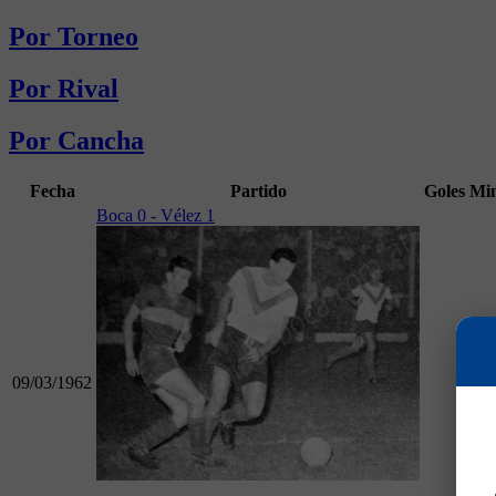
Por Torneo
Por Rival
Por Cancha
Fecha
Partido
Goles
Mi
Boca 0 - Vélez 1
09/03/1962
45