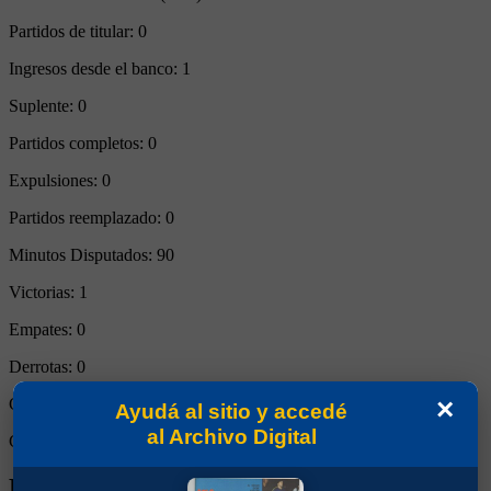
Partidos de titular:
0
Ingresos desde el banco:
1
Suplente:
0
Partidos completos:
0
Expulsiones:
0
Partidos reemplazado:
0
Minutos Disputados:
90
Victorias:
1
Empates:
0
Derrotas:
0
×
Goles de Boca:
6
Ayudá al sitio y accedé
al Archivo Digital
Goles rivales:
1
Biografía de Mauro Raphael Maurinho