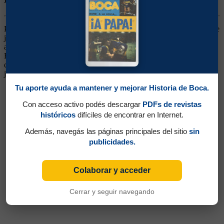
Puntero Derecho. Ganó un título (Campeonato 1962). Brasileño que
jugó el mundial 1954, pero que no rindió a la altura de sus
antecedentes. Vino en plena época del "fútbol espectáculo" desde
Fluminense, y en el plantel tenía compañeros de su mismo país
como Valentim, Almir, Ayres Moraes y Dino Sani. En su trayectoria
jugó además en Paulista de Araraquara, Guaraní y San Pablo .
Tu aporte ayuda a mantener y mejorar Historia de Boca.
Con acceso activo podés descargar
PDFs de revistas
históricos
difíciles de encontrar en Internet.
Además, navegás las páginas principales del sitio
sin
publicidades.
Colaborar y acceder
Cerrar y seguir navegando