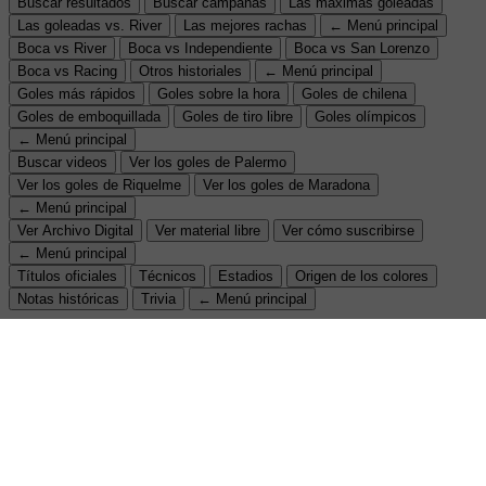
Buscar resultados
Buscar campañas
Las máximas goleadas
Las goleadas vs. River
Las mejores rachas
← Menú principal
Boca vs River
Boca vs Independiente
Boca vs San Lorenzo
Boca vs Racing
Otros historiales
← Menú principal
Goles más rápidos
Goles sobre la hora
Goles de chilena
Goles de emboquillada
Goles de tiro libre
Goles olímpicos
← Menú principal
Buscar videos
Ver los goles de Palermo
Ver los goles de Riquelme
Ver los goles de Maradona
← Menú principal
Ver Archivo Digital
Ver material libre
Ver cómo suscribirse
← Menú principal
Títulos oficiales
Técnicos
Estadios
Origen de los colores
Notas históricas
Trivia
← Menú principal