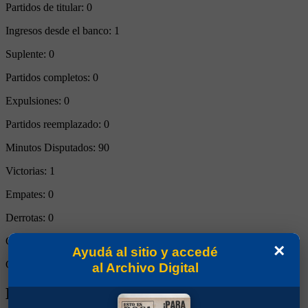
Partidos de titular:
0
Ingresos desde el banco:
1
Suplente:
0
Partidos completos:
0
Expulsiones:
0
Partidos reemplazado:
0
Minutos Disputados:
90
Victorias:
1
Empates:
0
Derrotas:
0
Goles de Boca:
6
×
Ayudá al sitio y accedé
Goles rivales:
1
al Archivo Digital
Biografía de Mauro Raphael Maurinho