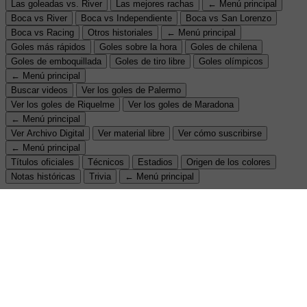
Las goleadas vs. River
Las mejores rachas
← Menú principal
Boca vs River
Boca vs Independiente
Boca vs San Lorenzo
Boca vs Racing
Otros historiales
← Menú principal
Goles más rápidos
Goles sobre la hora
Goles de chilena
Goles de emboquillada
Goles de tiro libre
Goles olímpicos
← Menú principal
Buscar videos
Ver los goles de Palermo
Ver los goles de Riquelme
Ver los goles de Maradona
← Menú principal
Ver Archivo Digital
Ver material libre
Ver cómo suscribirse
← Menú principal
Títulos oficiales
Técnicos
Estadios
Origen de los colores
Notas históricas
Trivia
← Menú principal