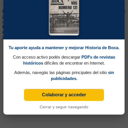
Puntero Derecho. Ganó un título (Campeonato 1962). Brasileño que
jugó el mundial 1954, pero que no rindió a la altura de sus
antecedentes. Vino en plena época del "fútbol espectáculo" desde
Fluminense, y en el plantel tenía compañeros de su mismo país
como Valentim, Almir, Ayres Moraes y Dino Sani. En su trayectoria
jugó además en Paulista de Araraquara, Guaraní y San Pablo .
Tu aporte ayuda a mantener y mejorar Historia de Boca.
Con acceso activo podés descargar
PDFs de revistas
históricos
difíciles de encontrar en Internet.
Además, navegás las páginas principales del sitio
sin
publicidades.
Colaborar y acceder
Cerrar y seguir navegando