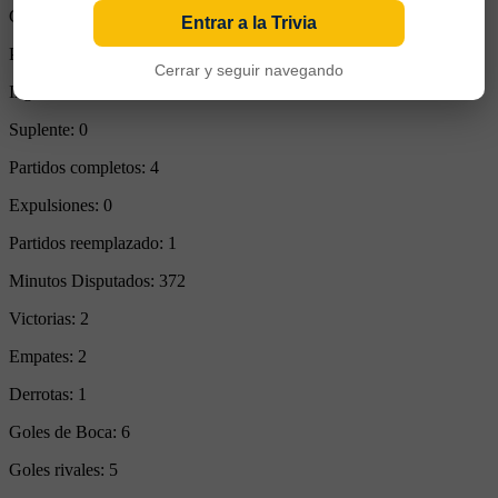
Goles Convertidos:
1 (0.20)
Entrar a la Trivia
Partidos de titular:
5
Cerrar y seguir navegando
Ingresos desde el banco:
0
Suplente:
0
Partidos completos:
4
Expulsiones:
0
Partidos reemplazado:
1
Minutos Disputados:
372
Victorias:
2
Empates:
2
Derrotas:
1
Goles de Boca:
6
Goles rivales:
5