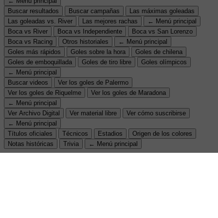
← Menú principal
Buscar resultados
Buscar campañas
Las máximas goleadas
Las goleadas vs. River
Las mejores rachas
← Menú principal
Boca vs River
Boca vs Independiente
Boca vs San Lorenzo
Boca vs Racing
Otros historiales
← Menú principal
Goles más rápidos
Goles sobre la hora
Goles de chilena
Goles de emboquillada
Goles de tiro libre
Goles olímpicos
← Menú principal
Buscar videos
Ver los goles de Palermo
Ver los goles de Riquelme
Ver los goles de Maradona
← Menú principal
Ver Archivo Digital
Ver material libre
Ver cómo suscribirse
← Menú principal
Títulos oficiales
Técnicos
Estadios
Origen de los colores
Notas históricas
Trivia
← Menú principal