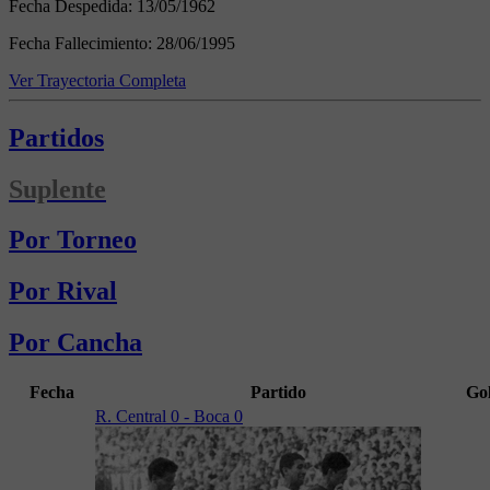
Fecha Despedida:
13/05/1962
Fecha Fallecimiento:
28/06/1995
Ver Trayectoria Completa
Partidos
Suplente
Por Torneo
Por Rival
Por Cancha
Fecha
Partido
Go
R. Central 0 - Boca 0