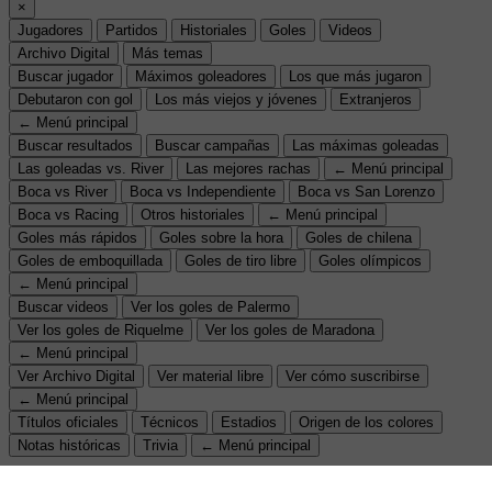
×
Jugadores
Partidos
Historiales
Goles
Videos
Archivo Digital
Más temas
Buscar jugador
Máximos goleadores
Los que más jugaron
Debutaron con gol
Los más viejos y jóvenes
Extranjeros
← Menú principal
Buscar resultados
Buscar campañas
Las máximas goleadas
Las goleadas vs. River
Las mejores rachas
← Menú principal
Boca vs River
Boca vs Independiente
Boca vs San Lorenzo
Boca vs Racing
Otros historiales
← Menú principal
Goles más rápidos
Goles sobre la hora
Goles de chilena
Goles de emboquillada
Goles de tiro libre
Goles olímpicos
← Menú principal
Buscar videos
Ver los goles de Palermo
Ver los goles de Riquelme
Ver los goles de Maradona
← Menú principal
Ver Archivo Digital
Ver material libre
Ver cómo suscribirse
← Menú principal
Títulos oficiales
Técnicos
Estadios
Origen de los colores
Notas históricas
Trivia
← Menú principal