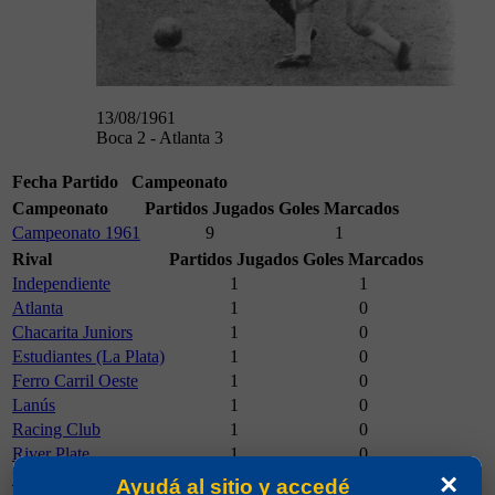
13/08/1961
Boca 2 - Atlanta 3
Fecha
Partido
Campeonato
Campeonato
Partidos Jugados
Goles Marcados
Campeonato 1961
9
1
Rival
Partidos Jugados
Goles Marcados
Independiente
1
1
Atlanta
1
0
Chacarita Juniors
1
0
Estudiantes (La Plata)
1
0
Ferro Carril Oeste
1
0
Lanús
1
0
Racing Club
1
0
River Plate
1
0
×
Rosario Central
1
0
Ayudá al sitio y accedé