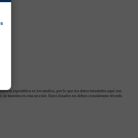
os
 manera esporádica en los medios, por lo que los datos brindados aquí son
, se muestra en esta sección. Estos listados no deben considerarse récords