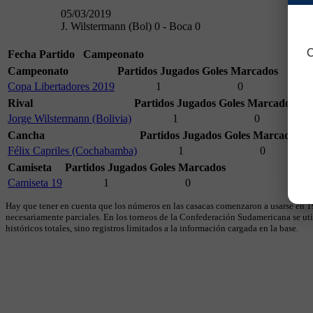
05/03/2019
J. Wilstermann (Bol) 0 - Boca 0
C
Fecha
Partido
Campeonato
Campeonato
Partidos Jugados
Goles Marcados
Copa Libertadores 2019
1
0
Rival
Partidos Jugados
Goles Marcados
Jorge Wilstermann (Bolivia)
1
0
Cancha
Partidos Jugados
Goles Marcados
Félix Capriles (Cochabamba)
1
0
Camiseta
Partidos Jugados
Goles Marcados
Camiseta 19
1
0
Hay que tener en cuenta que los números en las casacas comenzaron a usarse en 19
necesariamente parciales. En los torneos de la Confederación Sudamericana se util
históricos totales, sino registros limitados a la información cargada en la base.