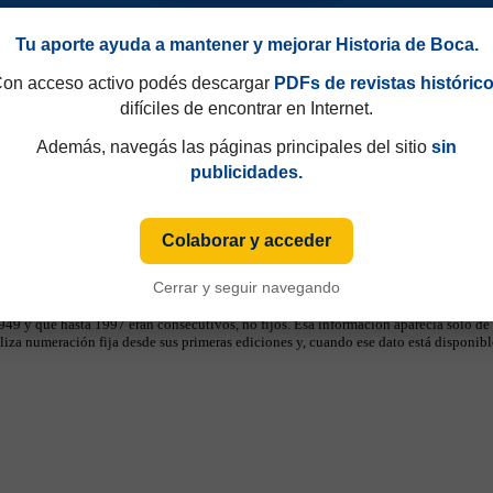
Tu aporte ayuda a mantener y mejorar Historia de Boca.
on acceso activo podés descargar
PDFs de revistas históric
difíciles de encontrar en Internet.
Además, navegás las páginas principales del sitio
sin
publicidades.
Colaborar y acceder
Cerrar y seguir navegando
49 y que hasta 1997 eran consecutivos, no fijos. Esa información aparecía sólo de
iza numeración fija desde sus primeras ediciones y, cuando ese dato está disponible