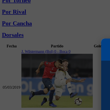
Por Torneo
Por Rival
Por Cancha
Dorsales
Fecha
Partido
Goles
Mi
J. Wilstermann (Bol) 0 - Boca 0
05/03/2019
21