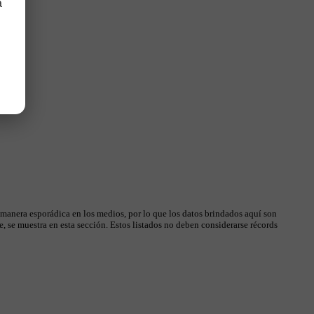
a
 manera esporádica en los medios, por lo que los datos brindados aquí son
, se muestra en esta sección. Estos listados no deben considerarse récords