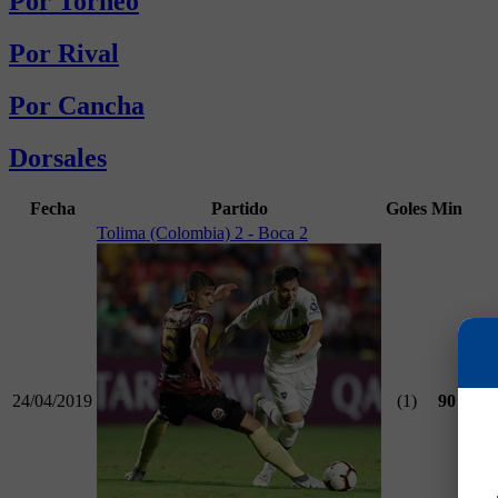
Por Torneo
Por Rival
Por Cancha
Dorsales
Fecha
Partido
Goles
Min
Tolima (Colombia) 2 - Boca 2
24/04/2019
(1)
90
Copa