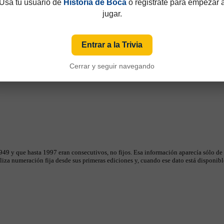
Usá tu usuario de
Historia de Boca
o registrate para empezar 
jugar.
Entrar a la Trivia
Cerrar y seguir navegando
49 y que hasta 1997 eran consecutivos, no fijos. Esa información aparecía sólo de
iza numeración fija desde sus primeras ediciones y, cuando ese dato está disponible