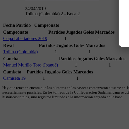
24/04/2019
Tolima (Colombia) 2 - Boca 2
Fecha
Partido
Campeonato
Campeonato
Partidos Jugados
Goles Marcados
Copa Libertadores 2019
1
1
Rival
Partidos Jugados
Goles Marcados
Tolima (Colombia)
1
1
Cancha
Partidos Jugados
Goles Marcados
Manuel Murillo Toro (Ibagué)
1
1
Camiseta
Partidos Jugados
Goles Marcados
Camiseta 19
1
1
Hay que tener en cuenta que los números en las casacas comenzaron a usarse en 19
necesariamente parciales. En los torneos de la Confederación Sudamericana se util
históricos totales, sino registros limitados a la información cargada en la base.