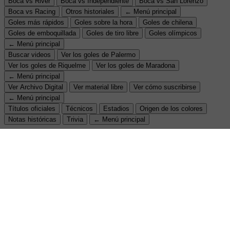
Boca vs River
Boca vs Independiente
Boca vs San Lorenzo
Boca vs Racing
Otros historiales
← Menú principal
Goles más rápidos
Goles sobre la hora
Goles de chilena
Goles de emboquillada
Goles de tiro libre
Goles olímpicos
← Menú principal
Buscar videos
Ver los goles de Palermo
Ver los goles de Riquelme
Ver los goles de Maradona
← Menú principal
Ver Archivo Digital
Ver material libre
Ver cómo suscribirse
← Menú principal
Títulos oficiales
Técnicos
Estadios
Origen de los colores
Notas históricas
Trivia
← Menú principal