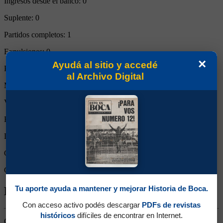
Ingresos desde el banco:
0
Suplente:
0
Partidos completos:
1
Expulsiones:
0
×
Ayudá al sitio y accedé
Partidos reemplazado:
0
al Archivo Digital
Minutos Disputados:
90
Victorias:
0
Empates:
1
Derrotas:
0
Goles de Boca:
2
Goles rivales:
2
Tu aporte ayuda a mantener y mejorar Historia de Boca.
Biografía de Mauro Matías Zárate
Con acceso activo podés descargar
PDFs de revistas
históricos
difíciles de encontrar en Internet.
Ganó 4 títulos (Supercopa 2019, Superliga 2019/2020, Copa Diego