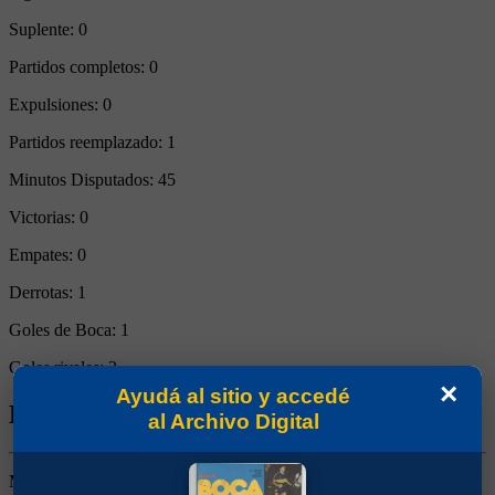
Suplente:
0
Partidos completos:
0
Expulsiones:
0
Partidos reemplazado:
1
Minutos Disputados:
45
Victorias:
0
Empates:
0
Derrotas:
1
Goles de Boca:
1
Goles rivales:
3
×
Ayudá al sitio y accedé
Biografía de Matías Agustín Silvestre
al Archivo Digital
Marcador Central. Ganó 5 títulos (Aperturas 2003 y 2005, Clausura