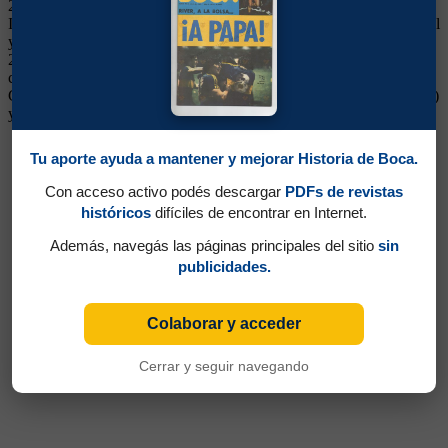
2006 y Sudamericana 2005 y Libertadores 2007). Surgido de las
Inferiores. Debutó con Bianchi, quien lo utilizó como volante central
y fue alternativa en el primer equipo, hasta que se ganó el puesto en
2006 cuando fue transferido Schiavi. Correcto, bien para el
cabezazo, se desempeñó bien las veces que le tocó jugar. Pasó a
Catania, Palermo, Inter, Milan, Sampdoria, Empoli y Livorno (Italia)
y Sint-Truidense (Bélgica)
Tu aporte ayuda a mantener y mejorar Historia de Boca.
Con acceso activo podés descargar
PDFs de revistas
históricos
difíciles de encontrar en Internet.
Además, navegás las páginas principales del sitio
sin
publicidades.
Colaborar y acceder
Cerrar y seguir navegando