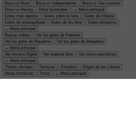
Boca vs River
Boca vs Independiente
Boca vs San Lorenzo
Boca vs Racing
Otros historiales
← Menú principal
Goles más rápidos
Goles sobre la hora
Goles de chilena
Goles de emboquillada
Goles de tiro libre
Goles olímpicos
← Menú principal
Buscar videos
Ver los goles de Palermo
Ver los goles de Riquelme
Ver los goles de Maradona
← Menú principal
Ver Archivo Digital
Ver material libre
Ver cómo suscribirse
← Menú principal
Títulos oficiales
Técnicos
Estadios
Origen de los colores
Notas históricas
Trivia
← Menú principal