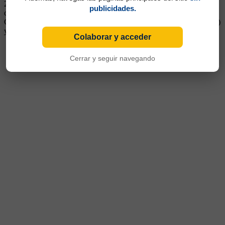
2006 cuando fue transferido Schiavi. Correcto, bien para el
publicidades.
cabezazo, se desempeñó bien las veces que le tocó jugar. Pasó a
Catania, Palermo, Inter, Milan, Sampdoria, Empoli y Livorno (Italia)
y Sint-Truidense (Bélgica)
Colaborar y acceder
Cerrar y seguir navegando