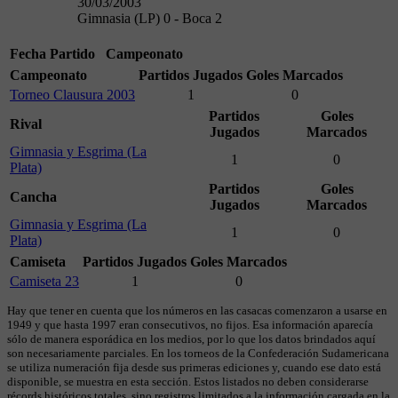
30/03/2003
Gimnasia (LP) 0 - Boca 2
Fecha
Partido
Campeonato
Campeonato
Partidos Jugados
Goles Marcados
Torneo Clausura 2003
1
0
Partidos
Goles
Rival
Jugados
Marcados
Gimnasia y Esgrima (La
1
0
Plata)
Partidos
Goles
Cancha
Jugados
Marcados
Gimnasia y Esgrima (La
1
0
Plata)
Camiseta
Partidos Jugados
Goles Marcados
Camiseta 23
1
0
Hay que tener en cuenta que los números en las casacas comenzaron a usarse en
1949 y que hasta 1997 eran consecutivos, no fijos. Esa información aparecía
sólo de manera esporádica en los medios, por lo que los datos brindados aquí
son necesariamente parciales. En los torneos de la Confederación Sudamericana
se utiliza numeración fija desde sus primeras ediciones y, cuando ese dato está
disponible, se muestra en esta sección. Estos listados no deben considerarse
récords históricos totales, sino registros limitados a la información cargada en la