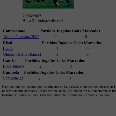
29/06/2003
Boca 3 - Independiente 1
Campeonato
Partidos Jugados
Goles Marcados
Torneo Clausura 2003
2
0
Rival
Partidos Jugados
Goles Marcados
Lanús
1
0
Olimpo (Bahía Blanca)
1
0
Cancha
Partidos Jugados
Goles Marcados
Boca Juniors
2
0
Camiseta
Partidos Jugados
Goles Marcados
Camiseta 23
2
0
Hay que tener en cuenta que los números en las casacas comenzaron a usarse en 19
necesariamente parciales. En los torneos de la Confederación Sudamericana se util
históricos totales, sino registros limitados a la información cargada en la base.