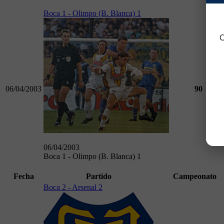
Boca 1 - Olimpo (B. Blanca) 1
C
06/04/2003
90
Torn
06/04/2003
Boca 1 - Olimpo (B. Blanca) 1
Fecha
Partido
Campeonato
Boca 2 - Arsenal 2