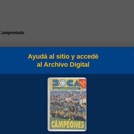
Campeonato
Ayudá al sitio y accedé
al Archivo Digital
eo Clausura 2003