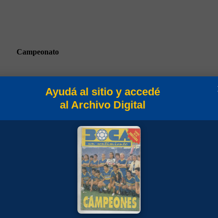
Campeonato
Ayudá al sitio y accedé
al Archivo Digital
rneo Clausura 2003