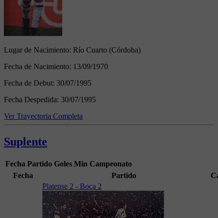
Lugar de Nacimiento:
Río Cuarto (Córdoba)
Fecha de Nacimiento:
13/09/1970
Fecha de Debut:
30/07/1995
Fecha Despedida:
30/07/1995
Ver Trayectoria Completa
Suplente
Fecha
Partido
Goles
Min
Campeonato
Fecha
Partido
C
Platense 2 - Boca 2