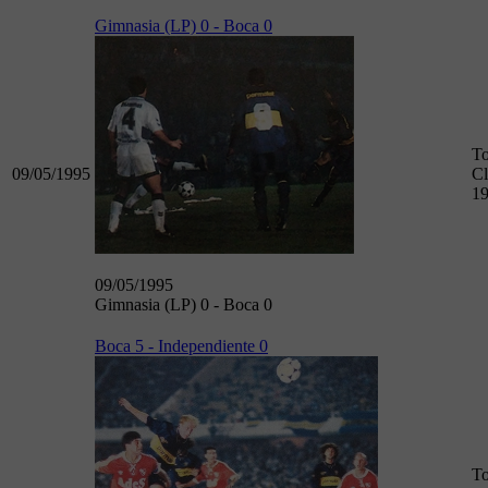
Gimnasia (LP) 0 - Boca 0
To
09/05/1995
Cl
1
09/05/1995
Gimnasia (LP) 0 - Boca 0
Boca 5 - Independiente 0
To