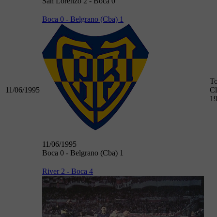
San Lorenzo 2 - Boca 0
Boca 0 - Belgrano (Cba) 1
To
11/06/1995
Cl
1
11/06/1995
Boca 0 - Belgrano (Cba) 1
River 2 - Boca 4