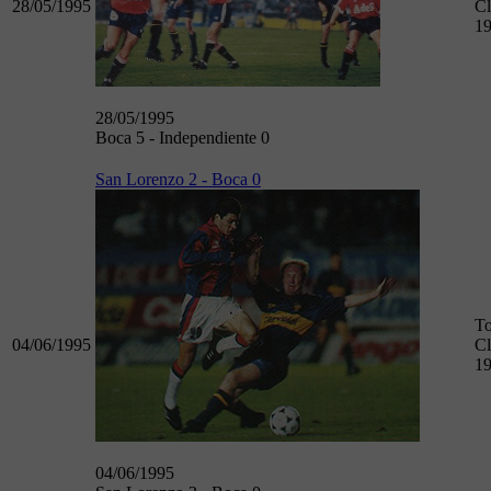
28/05/1995
Cl
1
28/05/1995
Boca 5 - Independiente 0
San Lorenzo 2 - Boca 0
To
04/06/1995
Cl
1
04/06/1995