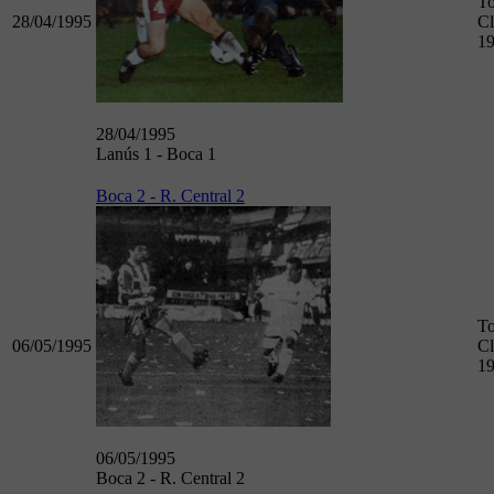
To
28/04/1995
Cl
1
28/04/1995
Lanús 1 - Boca 1
Boca 2 - R. Central 2
To
06/05/1995
Cl
1
06/05/1995
Boca 2 - R. Central 2