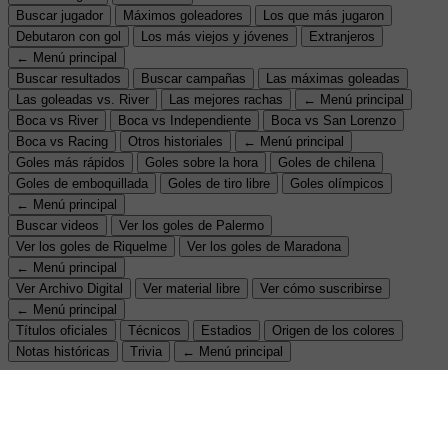
Buscar jugador
Máximos goleadores
Los que más jugaron
Debutaron con gol
Los más viejos y jóvenes
Extranjeros
← Menú principal
Buscar resultados
Buscar campañas
Las máximas goleadas
Las goleadas vs. River
Las mejores rachas
← Menú principal
Boca vs River
Boca vs Independiente
Boca vs San Lorenzo
Boca vs Racing
Otros historiales
← Menú principal
Goles más rápidos
Goles sobre la hora
Goles de chilena
Goles de emboquillada
Goles de tiro libre
Goles olímpicos
← Menú principal
Buscar videos
Ver los goles de Palermo
Ver los goles de Riquelme
Ver los goles de Maradona
← Menú principal
Ver Archivo Digital
Ver material libre
Ver cómo suscribirse
← Menú principal
Títulos oficiales
Técnicos
Estadios
Origen de los colores
Notas históricas
Trivia
← Menú principal