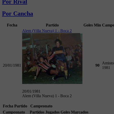
Por Rival
Por Cancha
Fecha
Partido
Goles
Min
Campe
Alem (Villa Nueva) 1 - Boca 2
Amisto
20/01/1981
90
1981
20/01/1981
Alem (Villa Nueva) 1 - Boca 2
Fecha
Partido
Campeonato
Campeonato
Partidos Jugados
Goles Marcados