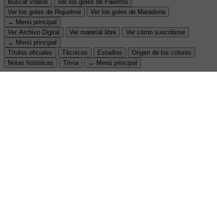
Buscar videos
Ver los goles de Palermo
Ver los goles de Riquelme
Ver los goles de Maradona
← Menú principal
Ver Archivo Digital
Ver material libre
Ver cómo suscribirse
← Menú principal
Títulos oficiales
Técnicos
Estadios
Origen de los colores
Notas históricas
Trivia
← Menú principal