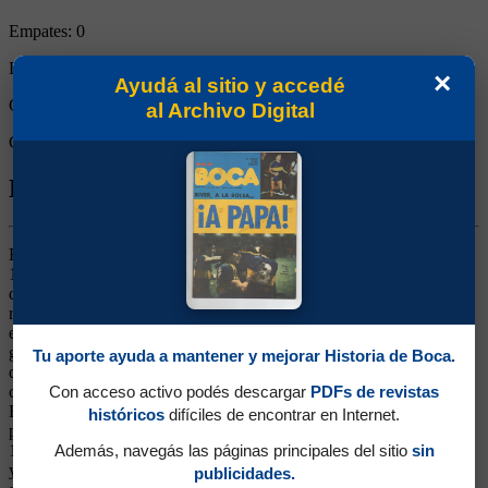
Empates:
0
Derrotas:
0
×
Ayudá al sitio y accedé
Goles de Boca:
2
al Archivo Digital
Goles rivales:
1
Biografía de Mario Nicasio Zanabria
Enganche. Ganó 4 títulos (Nacional 1976, Libertadores 1977 y
1978 e Intercontinental 1977). Surgido de Unión, llegó de Newell's,
donde era figura y fue campeón en 1974. Traído por Lorenzo para
reforzar al campeón del Metro '76, fue el aporte de fútbol a un
equipo práctico y duro. Zanabria tenía calidad y buen manejo, una
gran pegada de zurda, gambeta y panorama. Tuvo que sumar
Tu aporte ayuda a mantener y mejorar Historia de Boca.
despligue a su juego exquisito, algo que le costó en principio. Sus
cortadas y pases largos para Mastrángelo fueron marca registrada.
Con acceso activo podés descargar
PDFs de revistas
En 1979 se tuvo que operar la rodilla, luego en 1981 se fue a
históricos
difíciles de encontrar en Internet.
préstamo a Argentinos, cuando Maradona pasó a Boca. Regresó en
1982, pero estaba tapado por Brindisi y Vázquez. Jugó en Huracán
Además, navegás las páginas principales del sitio
sin
y se retiró. Luego volvió al club como técnico de las inferiores,
publicidades.