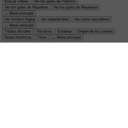
Buscar videos
Ver los goles de Palermo
Ver los goles de Riquelme
Ver los goles de Maradona
← Menú principal
Ver Archivo Digital
Ver material libre
Ver cómo suscribirse
← Menú principal
Títulos oficiales
Técnicos
Estadios
Origen de los colores
Notas históricas
Trivia
← Menú principal