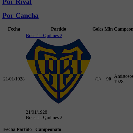
Por Rival
Por Cancha
Fecha
Partido
Goles
Min
Campeon
Boca 1 - Quilmes 2
Amistoso
21/01/1928
(1)
90
1928
21/01/1928
Boca 1 - Quilmes 2
Fecha
Partido
Campeonato