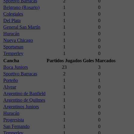
Sportivo Barracas
2
0
Belgrano (Rosario)
1
0
Colegiales
1
0
Del Plata
1
0
General San Martín
1
0
Huracán
1
0
Nueva Chicago
1
0
Sportsman
1
0
Temperley
1
0
Cancha
Partidos Jugados
Goles Marcados
Boca Juniors
23
3
Sportivo Barracas
2
0
Porteño
1
1
Alvear
1
0
Argentino de Banfield
1
0
Argentino de Quilmes
1
0
Argentinos Juniors
1
0
Huracán
1
0
Progresista
1
0
San Fernando
1
0
Temperley
1
0