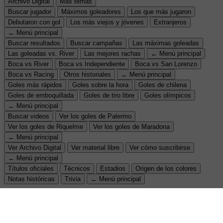
Archivo Digital
Más temas
Buscar jugador
Máximos goleadores
Los que más jugaron
Debutaron con gol
Los más viejos y jóvenes
Extranjeros
← Menú principal
Buscar resultados
Buscar campañas
Las máximas goleadas
Las goleadas vs. River
Las mejores rachas
← Menú principal
Boca vs River
Boca vs Independiente
Boca vs San Lorenzo
Boca vs Racing
Otros historiales
← Menú principal
Goles más rápidos
Goles sobre la hora
Goles de chilena
Goles de emboquillada
Goles de tiro libre
Goles olímpicos
← Menú principal
Buscar videos
Ver los goles de Palermo
Ver los goles de Riquelme
Ver los goles de Maradona
← Menú principal
Ver Archivo Digital
Ver material libre
Ver cómo suscribirse
← Menú principal
Títulos oficiales
Técnicos
Estadios
Origen de los colores
Notas históricas
Trivia
← Menú principal