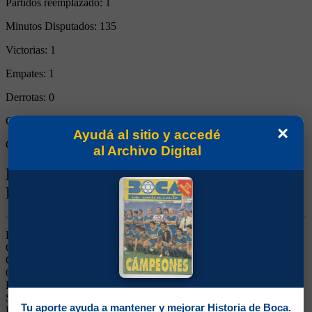
Partidos reemplazado:
1
Minutos Disputados:
135
Victorias:
1
Empates:
1
Derrotas:
0
Goles de Boca:
5
×
Ayudá al sitio y accedé
Goles rivales:
4
al Archivo Digital
Biografía de Mario Emilio Heriberto
Boyé
Puntero Derecho. Ganó 6 títulos (Campeonato 1943 y 1944, Copa
Carlos Ibarguren 1944, Copa Competencia Británica 1946 y Copas
Confraternidad 1945 y 1946). Jugó en la Selección 14 partidos con
6 goles (mientras fue jugador de Boca). Debutó en un 4-2 ante
Ecuador el 31/01/1945. Ganó los sudamericanos de 1945, 46 y 47.
Surgido de las Inferiores. Comenzó en Boca en la sexta división.
Tu aporte ayuda a mantener y mejorar Historia de Boca.
Famoso por sus fuertes remates y tremendos cabezazos, fue el