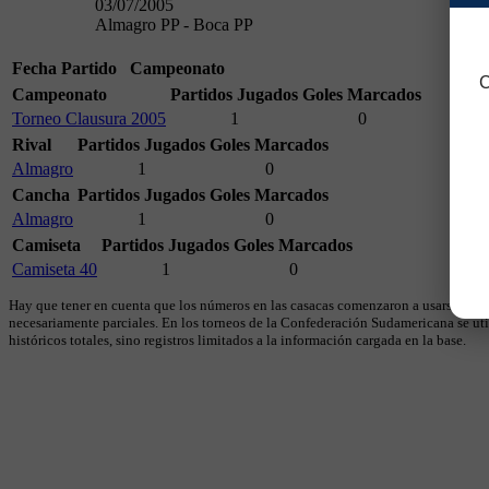
03/07/2005
Almagro PP - Boca PP
Fecha
Partido
Campeonato
C
Campeonato
Partidos Jugados
Goles Marcados
Torneo Clausura 2005
1
0
Rival
Partidos Jugados
Goles Marcados
Almagro
1
0
Cancha
Partidos Jugados
Goles Marcados
Almagro
1
0
Camiseta
Partidos Jugados
Goles Marcados
Camiseta 40
1
0
Hay que tener en cuenta que los números en las casacas comenzaron a usarse en 19
necesariamente parciales. En los torneos de la Confederación Sudamericana se util
históricos totales, sino registros limitados a la información cargada en la base.