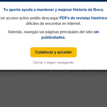
Tu aporte ayuda a mantener y mejorar Historia de Boca.
on acceso activo podés descargar
PDFs de revistas históric
difíciles de encontrar en Internet.
Además, navegás las páginas principales del sitio
sin
publicidades.
Colaborar y acceder
Cerrar y seguir navegando
49 y que hasta 1997 eran consecutivos, no fijos. Esa información aparecía sólo de
iza numeración fija desde sus primeras ediciones y, cuando ese dato está disponible