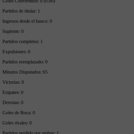
Goles Convertidos:
0 (0.00)
Partidos de titular:
1
Ingresos desde el banco:
0
Suplente:
0
Partidos completos:
1
Expulsiones:
0
Partidos reemplazado:
0
Minutos Disputados:
65
Victorias:
0
Empates:
0
Derrotas:
0
Goles de Boca:
0
Goles rivales:
0
Partidos perdido por ambos: 1