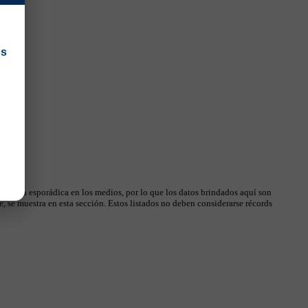
os
 manera esporádica en los medios, por lo que los datos brindados aquí son
, se muestra en esta sección. Estos listados no deben considerarse récords