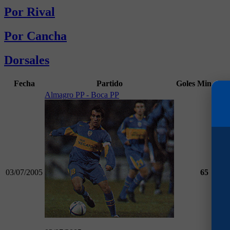
Por Rival
Por Cancha
Dorsales
Fecha
Partido
Goles
Min
Almagro PP - Boca PP
03/07/2005
65
Torn