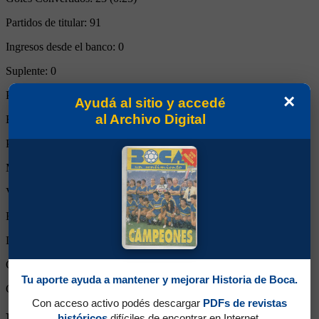
Partidos de titular:
91
Ingresos desde el banco:
0
Suplente:
0
Partidos completos:
90
×
Ayudá al sitio y accedé
al Archivo Digital
Expulsiones:
0
Partidos reemplazado:
0
Minutos Disputados:
8143
Victorias:
58
Empates:
21
Derrotas:
12
Goles de Boca:
242
Tu aporte ayuda a mantener y mejorar Historia de Boca.
Goles rivales:
129
Con acceso activo podés descargar
PDFs de revistas
Biografía de Mariano Sánchez
históricos
difíciles de encontrar en Internet.