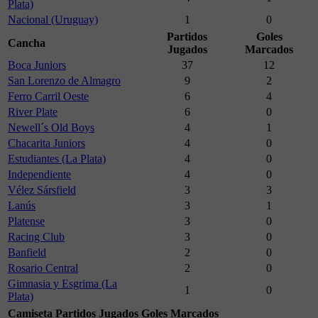
Plata)
Nacional (Uruguay)
1
0
Partidos
Goles
Cancha
Jugados
Marcados
Boca Juniors
37
12
San Lorenzo de Almagro
9
2
Ferro Carril Oeste
6
4
River Plate
6
0
Newell´s Old Boys
4
1
Chacarita Juniors
4
0
Estudiantes (La Plata)
4
0
Independiente
4
0
Vélez Sársfield
3
3
Lanús
3
1
Platense
3
0
Racing Club
3
0
Banfield
2
0
Rosario Central
2
0
Gimnasia y Esgrima (La
1
0
Plata)
Camiseta
Partidos Jugados
Goles Marcados