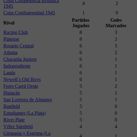
Copa Competencia Británica
4
2
1945
Copa Confraternidad 1945
1
0
Partidos
Goles
Rival
Jugados
Marcados
Racing Club
8
3
Platense
8
2
Rosario Central
6
3
Atlanta
6
2
Chacarita Juniors
6
1
Independiente
6
1
Lanús
6
1
Newell´s Old Boys
6
1
Ferro Carril Oeste
5
2
Huracán
5
1
San Lorenzo de Almagro
5
1
Banfield
5
0
Estudiantes (La Plata)
5
0
River Plate
5
0
Vélez Sársfield
4
4
Gimnasia y Esgrima (La
4
1