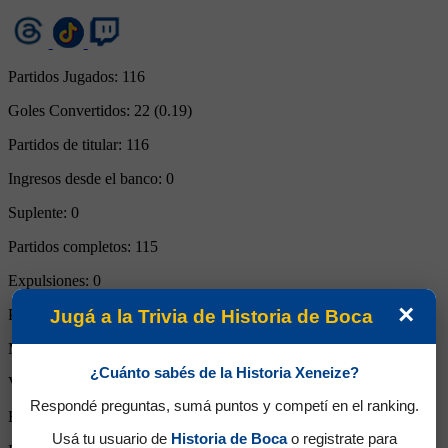
Partidos Jugados:
116
Goles Convertidos:
22 (0.19)
Partidos de titular:
116
Ingresos desde el banco:
0
Suplente:
0
Partidos completos:
115
Expulsiones:
0
×
Jugá a la Trivia de Historia de Boca
Partidos reemplazado:
1
Minutos Disputados:
10405
¿Cuánto sabés de la Historia Xeneize?
Victorias:
44
Respondé preguntas, sumá puntos y competí en el ranking.
Empates:
33
Usá tu usuario de
Historia de Boca
o registrate para