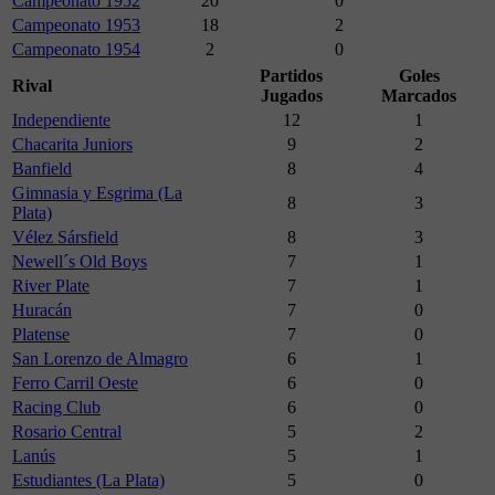
Campeonato 1952
20
0
Campeonato 1953
18
2
Campeonato 1954
2
0
Partidos
Goles
Rival
Jugados
Marcados
Independiente
12
1
Chacarita Juniors
9
2
Banfield
8
4
Gimnasia y Esgrima (La
8
3
Plata)
Vélez Sársfield
8
3
Newell´s Old Boys
7
1
River Plate
7
1
Huracán
7
0
Platense
7
0
San Lorenzo de Almagro
6
1
Ferro Carril Oeste
6
0
Racing Club
6
0
Rosario Central
5
2
Lanús
5
1
Estudiantes (La Plata)
5
0