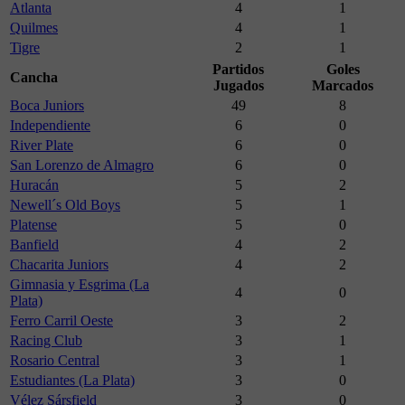
Atlanta
4
1
Quilmes
4
1
Tigre
2
1
Partidos
Goles
Cancha
Jugados
Marcados
Boca Juniors
49
8
Independiente
6
0
River Plate
6
0
San Lorenzo de Almagro
6
0
Huracán
5
2
Newell´s Old Boys
5
1
Platense
5
0
Banfield
4
2
Chacarita Juniors
4
2
Gimnasia y Esgrima (La
4
0
Plata)
Ferro Carril Oeste
3
2
Racing Club
3
1
Rosario Central
3
1
Estudiantes (La Plata)
3
0
Vélez Sársfield
3
0