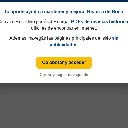
Tu aporte ayuda a mantener y mejorar Historia de Boca.
on acceso activo podés descargar
PDFs de revistas históric
difíciles de encontrar en Internet.
Además, navegás las páginas principales del sitio
sin
publicidades.
Colaborar y acceder
49 y que hasta 1997 eran consecutivos, no fijos. Esa información aparecía sólo de
Cerrar y seguir navegando
iza numeración fija desde sus primeras ediciones y, cuando ese dato está disponible