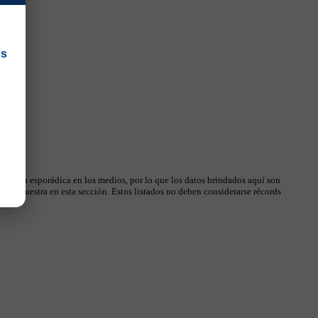
os
 manera esporádica en los medios, por lo que los datos brindados aquí son
, se muestra en esta sección. Estos listados no deben considerarse récords