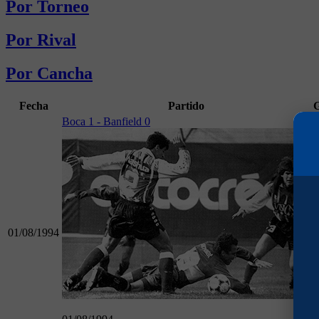
Por Torneo
Por Rival
Por Cancha
Fecha
Partido
G
Boca 1 - Banfield 0
01/08/1994