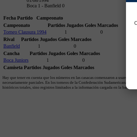
01/08/1994
Boca 1 - Banfield 0
Fecha
Partido
Campeonato
C
Campeonato
Partidos Jugados
Goles Marcados
Torneo Clausura 1994
1
0
Rival
Partidos Jugados
Goles Marcados
Banfield
1
0
Cancha
Partidos Jugados
Goles Marcados
Boca Juniors
1
0
Camiseta
Partidos Jugados
Goles Marcados
Hay que tener en cuenta que los números en las casacas comenzaron a usarse en 19
necesariamente parciales. En los torneos de la Confederación Sudamericana se util
históricos totales, sino registros limitados a la información cargada en la base.