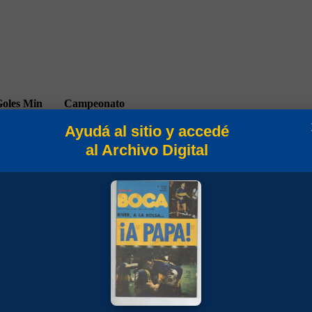
oles
Min
Campeonato
Ayudá al sitio y accedé
al Archivo Digital
87
Torneo Clausura 1994