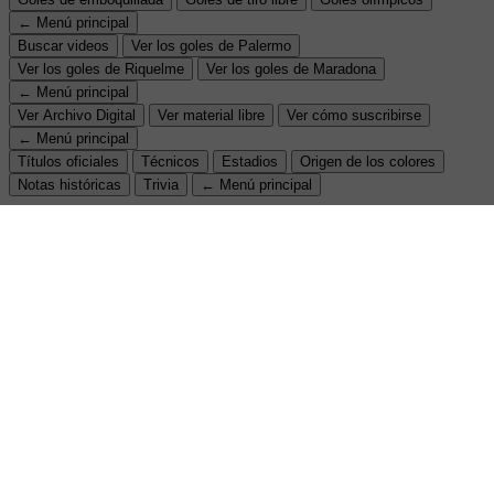
← Menú principal
Buscar videos
Ver los goles de Palermo
Ver los goles de Riquelme
Ver los goles de Maradona
← Menú principal
Ver Archivo Digital
Ver material libre
Ver cómo suscribirse
← Menú principal
Títulos oficiales
Técnicos
Estadios
Origen de los colores
Notas históricas
Trivia
← Menú principal