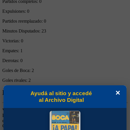
Partidos completos:
0
Expulsiones:
0
Partidos reemplazado:
0
Minutos Disputados:
23
Victorias:
0
Empates:
1
Derrotas:
0
Goles de Boca:
2
Goles rivales:
2
×
Biografía de Marcos Marcelo Tejera
Ayudá al sitio y accedé
al Archivo Digital
Volante Ofensivo. Un uruguayo de gran talento, idolatrado en
Defensor Sporting. Se dio a conocer en un preolímpico en 1992 en
el que la rompió con la Selección Uruguaya. Eso le valió un pase al
Cagliari pero no jugó demasiado, por lo que terminó llegando al