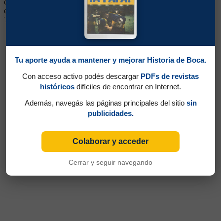
club. Tampoco en Boca lograría un lugar, así que siguió su carrera
en Logroñés, retornando a Defensor en 2000. Pasó también por Los
Tecos de México, Peñarol, Southampton de Inglaterra y Nacional.
Tu aporte ayuda a mantener y mejorar Historia de Boca.
Con acceso activo podés descargar
PDFs de revistas
históricos
difíciles de encontrar en Internet.
Además, navegás las páginas principales del sitio
sin
publicidades.
Colaborar y acceder
Cerrar y seguir navegando