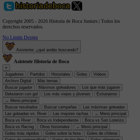
Copyright 2005 - 2026 Historia de Boca Juniors | Todos los
derechos reservados.
No Limits Design
Asistente: ¿qué andás buscando?
Asistente Historia de Boca
×
Jugadores
Partidos
Historiales
Goles
Videos
Archivo Digital
Más temas
Buscar jugador
Máximos goleadores
Los que más jugaron
Debutaron con gol
Los más viejos y jóvenes
Extranjeros
← Menú principal
Buscar resultados
Buscar campañas
Las máximas goleadas
Las goleadas vs. River
Las mejores rachas
← Menú principal
Boca vs River
Boca vs Independiente
Boca vs San Lorenzo
Boca vs Racing
Otros historiales
← Menú principal
Goles más rápidos
Goles sobre la hora
Goles de chilena
Goles de emboquillada
Goles de tiro libre
Goles olímpicos