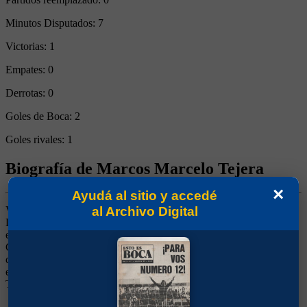
Minutos Disputados:
7
Victorias:
1
Empates:
0
Derrotas:
0
Goles de Boca:
2
Goles rivales:
1
Biografía de Marcos Marcelo Tejera
×
Ayudá al sitio y accedé
al Archivo Digital
Volante Ofensivo. Un uruguayo de gran talento, idolatrado en
Defensor Sporting. Se dio a conocer en un preolímpico en 1992 en
el que la rompió con la Selección Uruguaya. Eso le valió un pase al
Cagliari pero no jugó demasiado, por lo que terminó llegando al
club. Tampoco en Boca lograría un lugar, así que siguió su carrera
en Logroñés, retornando a Defensor en 2000. Pasó también por Los
Tecos de México, Peñarol, Southampton de Inglaterra y Nacional.