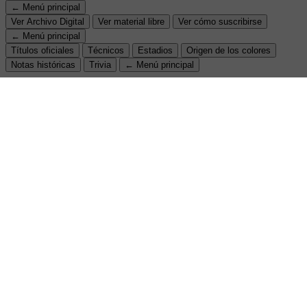
← Menú principal
Ver Archivo Digital
Ver material libre
Ver cómo suscribirse
← Menú principal
Títulos oficiales
Técnicos
Estadios
Origen de los colores
Notas históricas
Trivia
← Menú principal